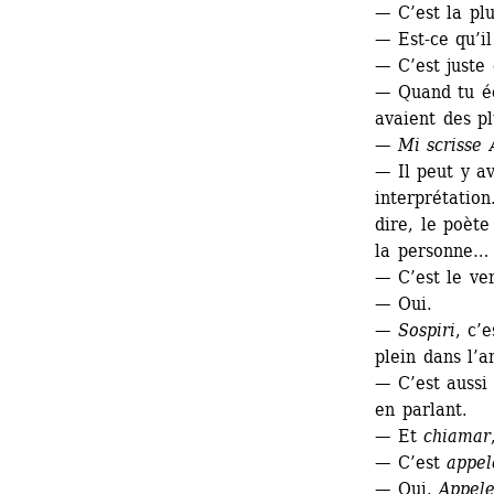
— C’est la plu
— Est-ce qu’i
— C’est juste 
— Quand tu écr
avaient des p
— 
Mi scrisse
— Il peut y av
interprétatio
dire, le poète
la personne…
— C’est le ve
— Oui.
— 
Sospiri
, c’
plein dans l’a
— C’est aussi 
en parlant.
— Et 
chiamar
— C’est 
appel
— Oui. 
Appele