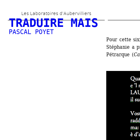
Aller 
Les Laboratoires d’Aubervilliers
au 
TRADUIRE MAIS
contenu 
PASCAL POYET
principal
Pour cette six
Stéphanie a pr
Pétrarque (
Ca