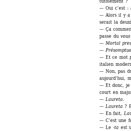
tutoiement ?
— Oui c’est : 
— Alors il y 
serait la deu
— Ça commen
passe du 
vous
— 
Mortal
pre
— Présomptue
— Et ce mot 
italien moder
— Non, pas du
aujourd’hui, m
— Et donc, je 
court en maju
— 
Laureta
.
— 
Laureta 
? 
— En fait, 
La
— C’est une f
— Le -
ta
est 