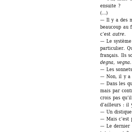
ensuite ?
(…)
— Il y a des m
beaucoup au f
c’est 
autre
.
— Le système 
particulier. Q
français. Ils 
degna
, 
vegna
— Les sonnets
— Non, il y a 
— Dans les qu
mais par contr
crois pas qu’i
d’ailleurs : i
— Un distique 
— Mais c’est 
— Le dernier 