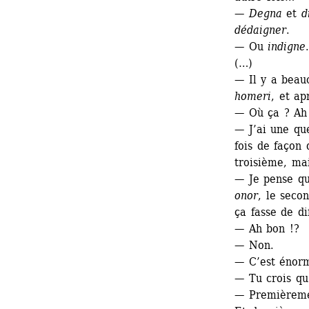
— 
Degna
et 
d
dédaigner
.
— Ou 
indigne
(…)
— Il y a beau
homeri
, et ap
— Où ça ? Ah 
— J’ai une que
fois de façon 
troisième, ma
— Je pense q
onor
, le seco
ça fasse de di
— Ah bon !?
— Non.
— C’est énor
— Tu crois qu’
— Premièreme