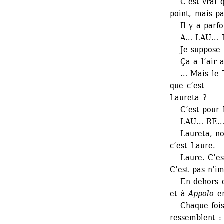
— C’est vrai q
point, mais pa
— Il y a parf
— A… LAU… 
— Je suppose 
— Ça a l’air 
— … Mais le T
que c’est 
Laureta ?
— C’est pour 
— LAU… RE… 
— Laureta, non
c’est Laure.
— Laure. C’es
C’est pas n’im
— En dehors d
et à 
Appolo
en
— Chaque fois 
ressemblent :