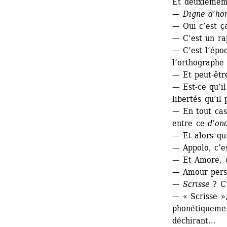
Et deuxième
— 
Digne d’ho
— Oui c’est ç
— C’est un ra
— C’est l’épo
l’orthographe 
— Et peut-êtr
— Est-ce qu’il
libertés qu’il
— En tout cas,
entre ce 
d’on
— Et alors qui
— Appolo, c’e
— Et Amore, 
— Amour perso
— 
Scrisse 
? C
— « Scrisse »
phonétiquemen
déchirant…