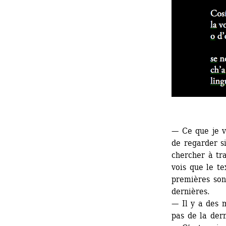
— Ce que je v
de regarder s
chercher à tr
vois que le te
premières sont
dernières.
— Il y a des 
pas de la dern