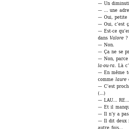
— Un diminuti
— … une adres
— Oui, petite
— Oui, c’est ç
— Est-ce qu’e
dans 
Valore 
?
— Non.
— Ça ne se pr
— Non, parce q
la-ou-ra
. Là c’
— En même te
comme 
laure
— C’est proch
(…)
— LAU… RE…
— Et il manqu
— Il n’y a pa
— Il dit deux 
autre fois…