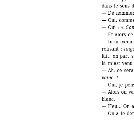
dans le sens d
— De nommer 
— Oui, comme 
— Oui : « 
Com
— Et alors ce
— Intuitivemen
relisant : 
lin
fait, on part s
là m’est venu
— Ah, ce sera
vaine 
?
— Oui, je pens
— Alors on va 
blanc.
— Heu… On a f
— On a le der