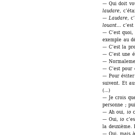
— Qui doit vou
laudare
, c’éta
— 
Laudare
, c
louant
… c’est 
— C’est quoi, 
exemple au d
— C’est la pr
— C’est une é
— Normalemen
— C’est pour 
— Pour éviter 
suivent. Et au
(…)
— Je crois que
personne ; pu
— Ah oui, 
io
c
— Oui, 
io
c’es
la deuxième. E
— Oui, mais à 