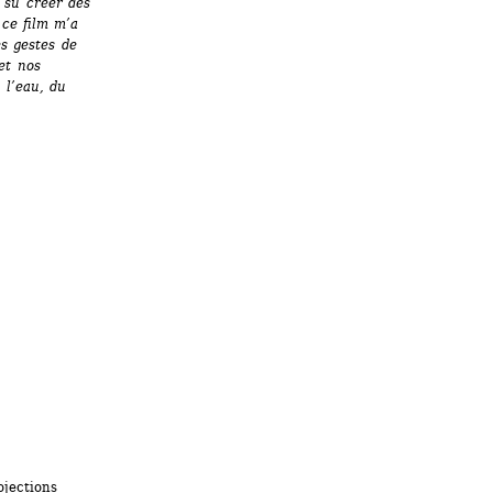
 su créer des 
ce film m’a 
s gestes de 
et nos 
l’eau, du 
jections 