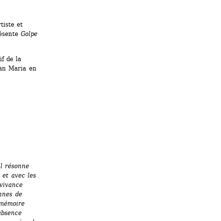
iste et 
ésente 
Golpe 
 de la 
an Maria en 
l résonne 
et avec les 
vivance 
nes de 
 mémoire 
bsence 