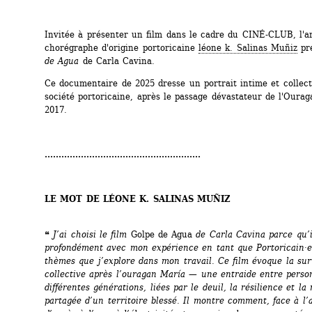
Invitée à présenter un film dans le cadre du CINÉ-CLUB, l'art
chorégraphe d'origine portoricaine 
léone k. Salinas Muñiz
pr
de Agua
de Carla Cavina.
Ce documentaire de 2025 dresse un portrait intime et collectif
société portoricaine, après le passage dévastateur de l'Ourag
2017.
........................................................
LE MOT DE LÉONE K. SALINAS MUÑIZ
❝ 
J’ai choisi le film 
Golpe de Agua
de Carla Cavina parce qu’i
profondément avec mon expérience en tant que Portoricain·e 
thèmes que j’explore dans mon travail. 
Ce film évoque la sur
collective après l’ouragan María — une entraide entre person
différentes générations, liées par le deuil, la résilience et la
partagée d’un territoire blessé. 
Il montre comment, face à l’a