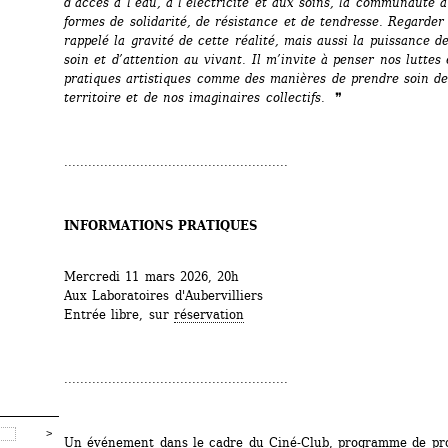
d’accès à l’eau, à l’électricité et aux soins, la communauté a
formes de solidarité, de résistance et de tendresse. 
Regarder 
rappelé la gravité de cette réalité, mais aussi la puissance de
soin et d’attention au vivant. 
Il m’invite à penser nos luttes 
pratiques artistiques comme des manières de prendre soin de 
territoire et de nos imaginaires collectifs. 
❞
........................................................
INFORMATIONS PRATIQUES
Mercredi 11 mars 2026, 20h
Aux Laboratoires d'Aubervilliers
Entrée libre, sur 
réservation
........................................................
Un événement dans le cadre du 
Ciné-Club
, programme de pro