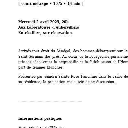
[ court-métrage • 1975 • 14 min ]
Mercredi 2 avril 2025, 20h 
Aux Laboratoires d'Aubervilliers
Entrée libre, 
sur réservation
Arrivés tout droit du Sénégal, des hommes débarquent sur les
Saint-Germain des prés. Au cœur de la bourgeoisie parisienne
princes découvrent la négrophilie et la fétichisation de l’Hom
part de femmes blanches.
Présentée par Sandra Sainte Rose Fanchine dans le cadre de 
sa 
résidence,
la projection est suivie d'une discussion.
........................................................
Informations pratiques
Mercredi 2 avril 2025, 20h