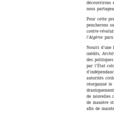
découvrirons 
nous partagea
Pour cette pr
pencherons su
contre-révolut
l’Algérie
paru 
Nourri d’une 
inédits,
Archit
des politique
par l’État col
d’indépendanc
autorités civi
réorganisé le 
drastiquement
de nouvelles i
de manière st
afin de mainte