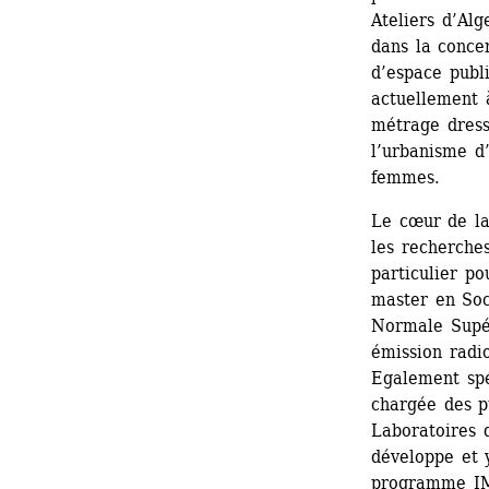
Ateliers d’Alge
dans la concer
d’espace publi
actuellement à
métrage dressa
l’urbanisme d’
femmes.
Le cœur de la
les recherches
particulier po
master en Soci
Normale Supér
émission radio
Egalement spéc
chargée des p
Laboratoires d
développe et 
programme IMA