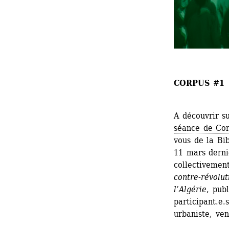
CORPUS #1
A découvrir s
séance de Cor
vous de la Bib
11 mars dernie
collectivemen
contre-révolut
l’Algérie
, pub
participant.e.
urbaniste, ven