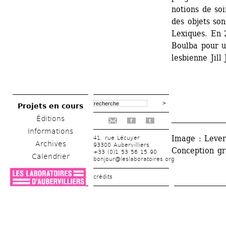
notions de soi
des objets son
Lexiques. En 
Boulba pour un
lesbienne Jill
Projets en cours
_______________
Éditions
f
t
Informations
Image : Lever
41, rue Lécuyer
Archives
93300 Aubervilliers
Conception gr
+33 (0)1 53 56 15 90
Calendrier
bonjour@leslaboratoires.org
crédits