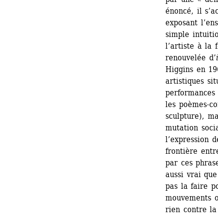
énoncé, il s’a
exposant l’ens
simple intuiti
l’artiste à la
renouvelée d’
Higgins en 19
artistiques si
performances 
les poèmes-con
sculpture), m
mutation socia
l’expression d
frontière entr
par ces phrase
aussi vrai que
pas la faire p
mouvements ou
rien contre la