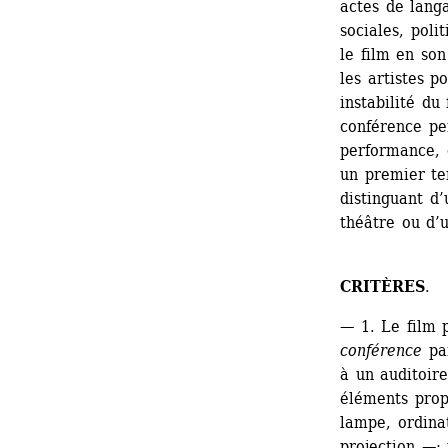
actes de langa
sociales, polit
le film en son
les artistes p
instabilité du
conférence pe
performance, 
un premier te
distinguant d’
théâtre ou d’
CRITÈRES
.
— 1. Le film 
conférence
par
à un auditoire
éléments propr
lampe, ordinat
projection —; 