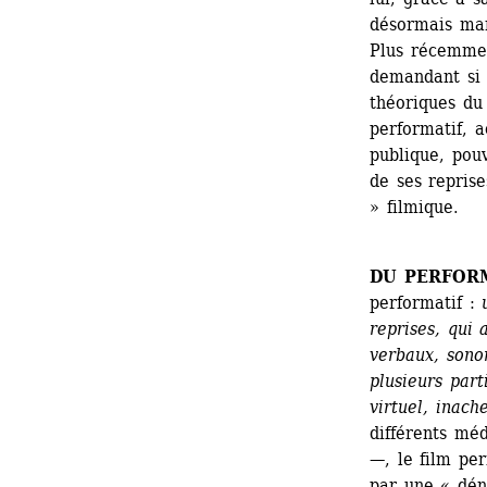
désormais mani
Plus récemmen
demandant si l
théoriques du 
performatif, 
publique, pouv
de ses reprise
» filmique.
DU PERFOR
performatif : 
reprises, qui 
verbaux, sonor
plusieurs part
virtuel, inach
différents mé
—, le film pe
par une « dén