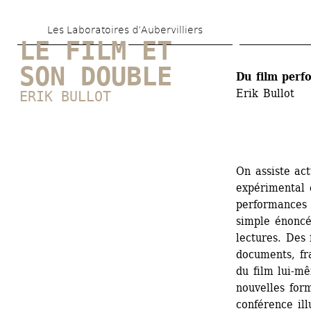
Aller 
Les Laboratoires d’Aubervilliers
au 
LE FILM ET 
contenu 
SON DOUBLE
Du film perf
principal
Erik Bullot
ERIK BULLOT
On assiste ac
expérimental 
performances 
simple énoncé
lectures. Des 
documents, fr
du film lui-mê
nouvelles for
conférence ill