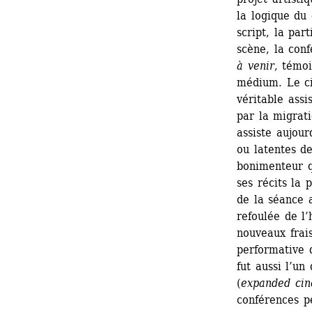
la logique du 
script, la part
scène, la conf
à venir
, témoi
médium. Le cin
véritable assi
par la migrat
assiste aujour
ou latentes de
bonimenteur q
ses récits la p
de la séance 
refoulée de l’
nouveaux frais
performative d
fut aussi l’un
(
expanded ci
conférences p