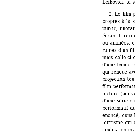
Leibovici, la
— 2. Le film p
propres à la 
public, l’horai
écran. Il reco
ou animées, en
ruines d’un fi
mais celle-ci
d’une bande s
qui renoue av
projection tou
film performa
lecture (pens
d’une série d’
performatif au
énoncé, dans 
lettrisme qui 
cinéma en invi