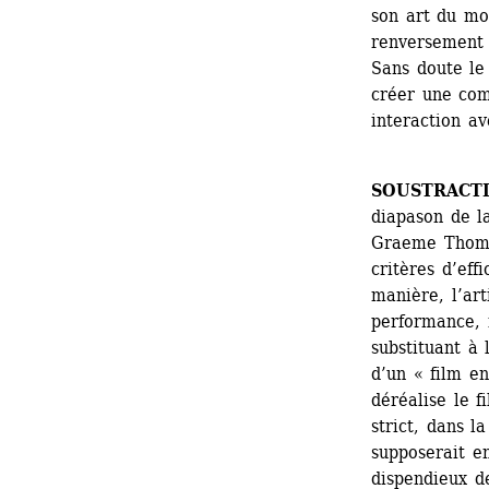
son art du mo
renversement d
Sans doute le 
créer une com
interaction av
SOUSTRACT
diapason de la
Graeme Thomso
critères d’eff
manière, l’art
performance, i
substituant à l
d’un « film en
déréalise le f
strict, dans l
supposerait en
dispendieux d