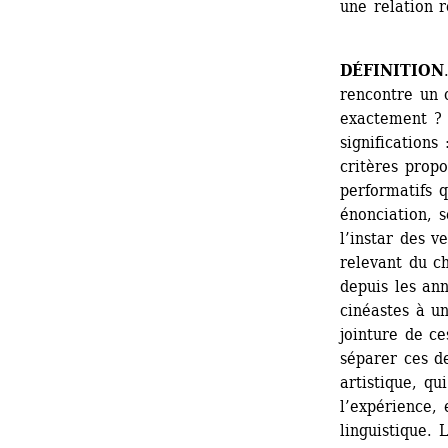
une relation r
DÉFINITION
rencontre un 
exactement ? L
significations 
critères propo
performatifs q
énonciation, s
l’instar des v
relevant du c
depuis les ann
cinéastes à u
jointure de ce
séparer ces de
artistique, qu
l’expérience,
linguistique. 