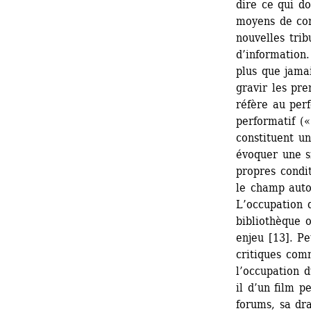
dire ce qui do
moyens de com
nouvelles trib
d’information.
plus que jama
gravir les pre
réfère au per
performatif («
constituent un
évoquer une si
propres condit
le champ auto
L’occupation d
bibliothèque o
enjeu [13]. Pe
critiques com
l’occupation d
il d’un film p
forums, sa dr