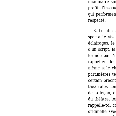
imaginaire sin
profit d’instr
qui performent
respecté.
— 3. Le film p
spectacle viva
éclairages, le
d’un script, l
formée par l’i
rappellent les
même si le cho
paramètres te
certain brech
théâtrales co
de la leçon, d
du théâtre, lo
rappelle-t-il 
originelle ave