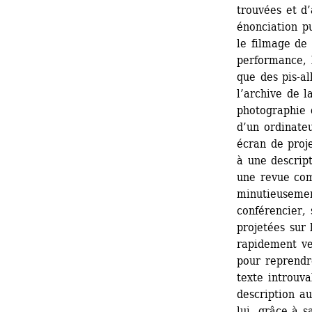
trouvées et d’
énonciation pu
le filmage de 
performance, l
que des pis-al
l’archive de l
photographie d
d’un ordinate
écran de proje
à une descrip
une revue co
minutieusemen
conférencier, 
projetées sur 
rapidement ve
pour reprendr
texte introuva
description au
lui, grâce à s