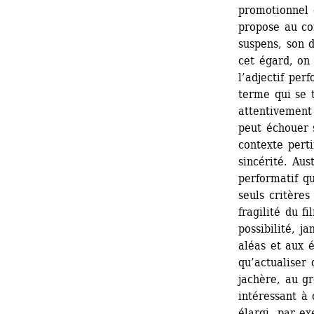
promotionnel 
propose au con
suspens, son 
cet égard, on 
l’adjectif per
terme qui se t
attentivement
peut échouer s
contexte perti
sincérité. Aus
performatif qu
seuls critères
fragilité du f
possibilité, j
aléas et aux é
qu’actualiser 
jachère, au gr
intéressant à 
élargi, par e