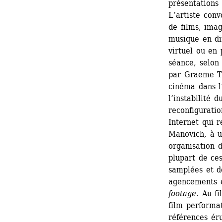
présentations 
L’artiste conv
de films, imag
musique en dir
virtuel ou en 
séance, selon
par Graeme Th
cinéma dans l’
l’instabilité 
reconfiguratio
Internet qui r
Manovich, à u
organisation d
plupart de ces
samplées et d
agencements et
footage
. Au fi
film performa
références éru