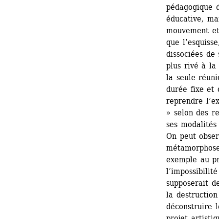
pédagogique de
éducative, mai
mouvement et l
que l’esquiss
dissociées de 
plus rivé à la 
la seule réuni
durée fixe et 
reprendre l’e
» selon des r
ses modalités
On peut observ
métamorphose.
exemple au pr
l’impossibilit
supposerait d
la destruction 
déconstruire 
projet artistiq