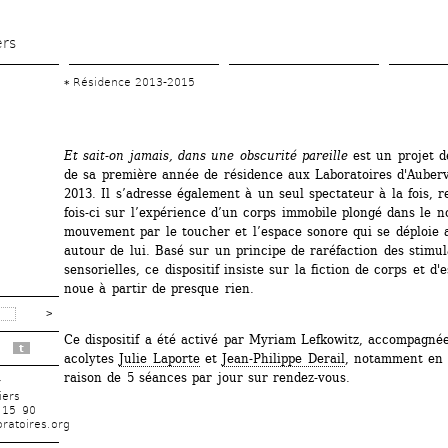
Aller 
au 
ers
contenu 
Résidence 2013-2015
principal
Et sait-on jamais, dans une obscurité pareille
est un projet dé
de sa première année de résidence aux Laboratoires d'Aubervil
2013. Il s’adresse également à un seul spectateur à la fois, r
fois-ci sur l’expérience d’un corps immobile plongé dans le no
mouvement par le toucher et l’espace sonore qui se déploie a
autour de lui. Basé sur un principe de raréfaction des stimula
sensorielles, ce dispositif insiste sur la fiction de corps et d'e
noue à partir de presque rien.
Ce dispositif a été activé par Myriam Lefkowitz, accompagnée
t
acolytes 
Julie Laporte
et 
Jean-Philippe Derail
, notamment en a
raison de 5 séances par jour sur rendez-vous.
r
iers
 15 90
ratoires.org