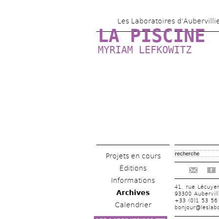
Les Laboratoires d’Aubervilli
LA PISCINE
MYRIAM LEFKOWITZ
Projets en cours
Éditions
f
Informations
41, rue Lécuye
Archives
93300 Aubervill
+33 (0)1 53 56
Calendrier
bonjour@leslabo