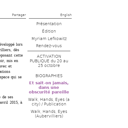
Partager 
English
Présentation
Édition
Myriam Lefkowitz
veloppé lors 
Rendez-vous
liers, dès 
eposant cette 
ACTIVATION 
ir, mis en 
PUBLIQUE du 20 au 
25 octobre 
vec et 
tions 
BIOGRAPHIES
space qui se 
Et sait-on jamais, 
dans une 
obscurité pareille
 de ses 
Walk, Hands, Eyes (a 
vril 2015, à 
city) / Publication 
Walk, Hands, Eyes 
(Aubervilliers)