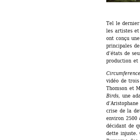
Tel le dernier
les artistes 
ont conçu une 
principales de
d’états de seu
production et 
Circumferenc
vidéo de trois
Thomson et Ma
Birds
, une ad
d’Aristophane
crise de la de
environ 2500 a
décidant de q
dette injuste.