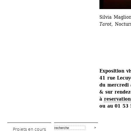
Silvia Magli
Tarot
, Noctu
Exposition vi
41 rue Lecuy
du mercredi 
& sur rendez
à 
reservation
ou au 01 53 
______________
Projets en cours