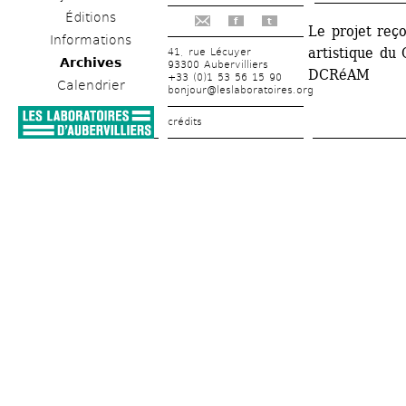
Éditions
f
t
Le projet reço
Informations
artistique du 
41, rue Lécuyer
Archives
93300 Aubervilliers
DCRéAM
+33 (0)1 53 56 15 90
Calendrier
bonjour@leslaboratoires.org
crédits