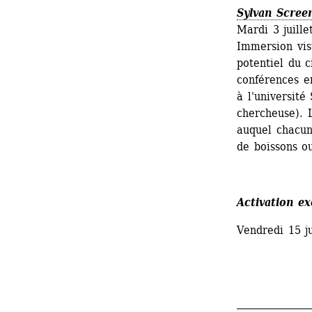
Sylvan Scree
Mardi 3 juille
Immersion visu
potentiel du 
conférences e
à l'université
chercheuse). L
auquel chacun.
de boissons o
Activation e
Vendredi 15 j
_______________