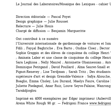
Le Journal des Laboratoires/Mosaïque des Lexiques - cahier 
Direction éditoriale — Pascal Poyet
Design graphique — Julie Rousset
Relecture — Julie Houis
Chargé de diffusion — Benjamin Margueritte
Ont contribué à ce numéro
l’Université internationale de gardiennage de voitures et Isma
Fdili ; Fayçal Baghriche ; Eva Barto ; Ondine Cloez ; Dector 
Sophie Grappin et des élèves de cinquième du collège Henri 
; Aminata Labor et une classe de cinquième du collège Henri 
Sara Leghissa ; Nelly Maurel ; Antoinette Ohannessian ; Anto
Dominique Petitgand ; David Poullard ; Alma Sauret-Small et
Pignot-Renevey ; Lise Terdjman ; Sarah Tritz ; Des étudiants 
supérieure d'art et design Grenoble-Valence : Safya Aliouche,
Boaglio, Emma Choley, Lou Durand, Maelys Faure, Caroline 
Juliette Piedagnel, Amar Ruiz, Louve Seyve-Falaise, Wanrong
Tarakdjioglou 
Imprimé en 4000 exemplaires par Edgar imprimeur (Aubervilli
Arena White Rough 90 gr. — Fedrigoni France 
www.fedrigoni