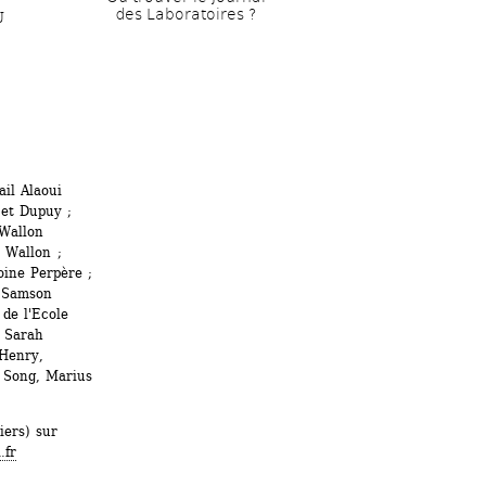
des Laboratoires ?
U
il Alaoui 
et Dupuy ; 
Wallon 
Wallon ; 
ine Perpère ; 
 Samson 
de l'Ecole 
 Sarah 
Henry, 
 Song, Marius 
ers) sur 
.fr