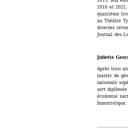
2015, aux édit
2016 et 2021,
quatrième livr
au Théâtre Ty
diverses revu
Journal des L
Juliette Geor
Après trois an
master de géop
nationale supé
sort diplômée
économie narra
humoristique,
.....................