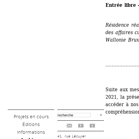
Entrée libre 
Résidence réal
des affaires c
Wallonie Brux
.....................
Suite aux mesu
2021, la prése
accéder à nos
compréhension
Projets en cours
Éditions
f
t
Informations
41, rue Lécuyer