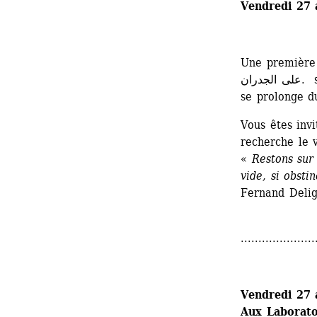
Vendredi 27 
Une première 
على الجدران. s’est déroulée au début du mois de juillet. Elle 
se prolonge d
Vous êtes invi
recherche le 
« 
Restons sur 
vide, si obsti
Fernand Deli
.....................
Vendredi 27 
Aux Laboratoi