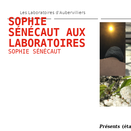
Aller 
Les Laboratoires d’Aubervilliers
au 
SOPHIE 
contenu 
SÉNÉCAUT AUX 
principal
LABORATOIRES
SOPHIE SÉNÉCAUT
Présents 
(ét