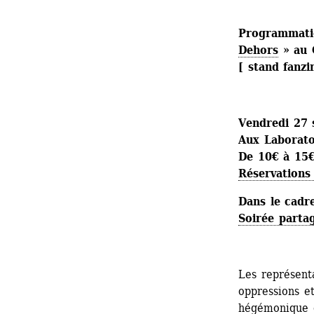
Programmation
Dehors
» au 
[ stand fanzin
Vendredi 27 
Aux Laboratoi
De 10€ à 15€
Réservations 
Dans le cadr
Soirée partag
Les représenta
oppressions et
hégémonique q