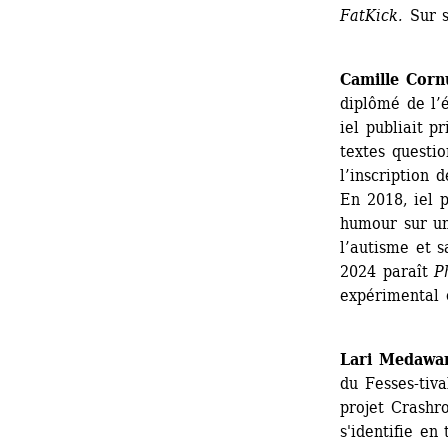
FatKick.
Sur s
Camille Corn
diplômé de l’
iel publiait p
textes questio
l’inscription 
En 2018, iel p
humour sur un
l’autisme et 
2024 paraît 
P
expérimental 
Lari Medawa
du Fesses-tiva
projet Crashro
s'identifie en