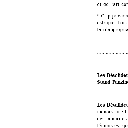
et de l’art co
* Crip provien
estropié, boit
la réappropri
.....................
​Les Dévalide
Stand Fanzine
Les Dévalideu
menons une lut
des minorités 
féministes, qu