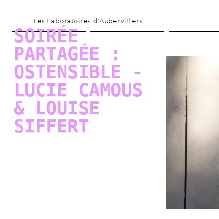
Aller 
Les Laboratoires d’Aubervilliers
au 
SOIRÉE 
contenu 
PARTAGÉE : 
principal
OSTENSIBLE - 
LUCIE CAMOUS 
& LOUISE 
SIFFERT