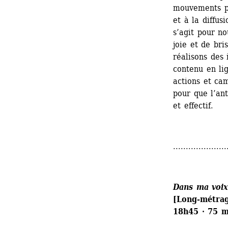
mouvements pr
et à la diffus
s’agit pour no
joie et de bri
réalisons des 
contenu en li
actions et ca
pour que l’ant
et effectif.
.....................
Dans ma voix,
[Long-métrag
18h45 · 75 mi