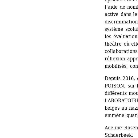
l’aide de nomb
active dans le
discrimination
système scolai
les évaluation
théâtre où ell
collaborations
réflexion appr
mobilisés, con
Depuis 2016, 
POISON, sur l
différents mou
LABORATOIRE 
belges au na
emmène quant 
Adeline Rosens
Schaerbeek.