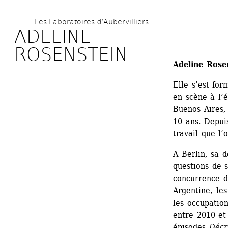
Aller 
Les Laboratoires d’Aubervilliers
au 
ADELINE 
contenu 
ROSENSTEIN
principal
Adeline Rose
Elle s’est for
en scène à l’é
Buenos Aires, 
10 ans. Depui
travail que l’
A Berlin, sa 
questions de s
concurrence d
Argentine, les
les occupation
entre 2010 et 
épisodes 
Décr