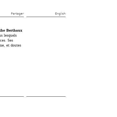
Partager 
English
the Berthaux 
s lesquels 
es. Ses 
me, et doutes 