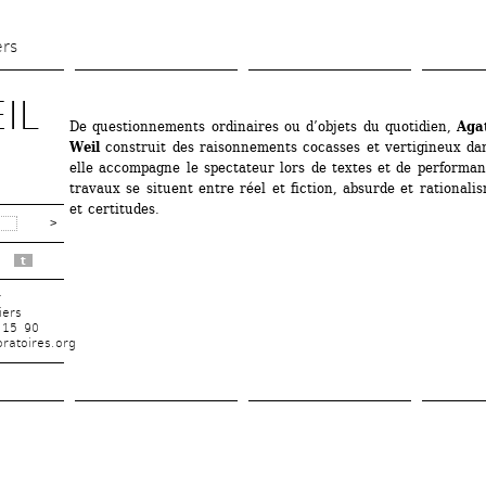
Aller 
au 
ers
contenu 
principal
IL
De questionnements ordinaires ou d’objets du quotidien, 
Aga
Weil
construit des raisonnements cocasses et vertigineux dan
elle accompagne le spectateur lors de textes et de performanc
travaux se situent entre réel et fiction, absurde et rationalis
et certitudes.
t
r
iers
 15 90
ratoires.org