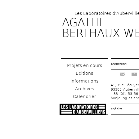
Les Laboratoires d’Aubervilli
AGATHE 
BERTHAUX WE
Projets en cours
Éditions
f
Informations
41, rue Lécuye
Archives
93300 Aubervill
+33 (0)1 53 56
Calendrier
bonjour@leslabo
crédits