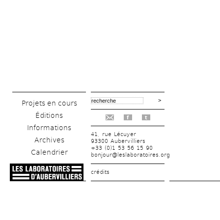
Projets en cours
Éditions
f
t
Informations
41, rue Lécuyer
Archives
93300 Aubervilliers
+33 (0)1 53 56 15 90
Calendrier
bonjour@leslaboratoires.org
crédits