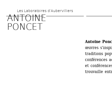
Aller 
Les Laboratoires d’Aubervilliers
au 
ANTOINE 
contenu 
PONCET
principal
Antoine Ponc
œuvres s'inspi
traditions pop
conférences ac
et conférences
trouvaille ent