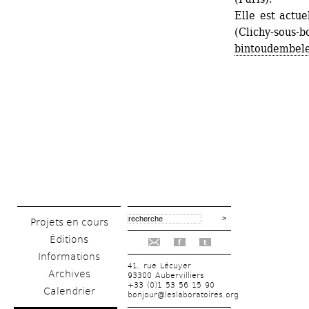
Elle est actue
(Clichy-sous-b
bintoudembel
Projets en cours
Éditions
f
t
Informations
41, rue Lécuyer
Archives
93300 Aubervilliers
+33 (0)1 53 56 15 90
Calendrier
bonjour@leslaboratoires.org