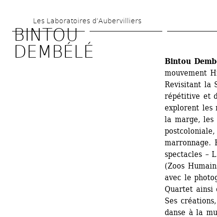
Aller 
Les Laboratoires d’Aubervilliers
au 
BINTOU 
contenu 
DEMBÉLÉ
principal
Bintou Demb
mouvement Hi
Revisitant la
répétitive et 
explorent les 
la marge, les 
postcoloniale,
marronnage. El
spectacles – L
(Zoos Humains
avec le photo
Quartet ainsi
Ses créations,
danse à la mus