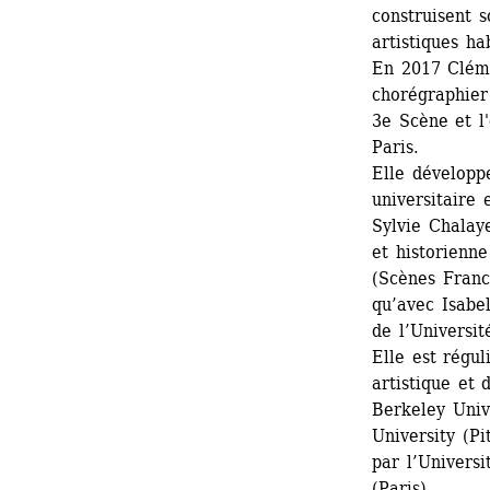
construisent 
artistiques ha
En 2017 Cléme
chorégraphier 
3e Scène et l'
Paris.
Elle développ
universitaire
Sylvie Chalaye
et historienne
(Scènes Franco
qu’avec Isabe
de l’Universit
Elle est régu
artistique et 
Berkeley Univ
University (Pi
par l’Universi
(Paris).