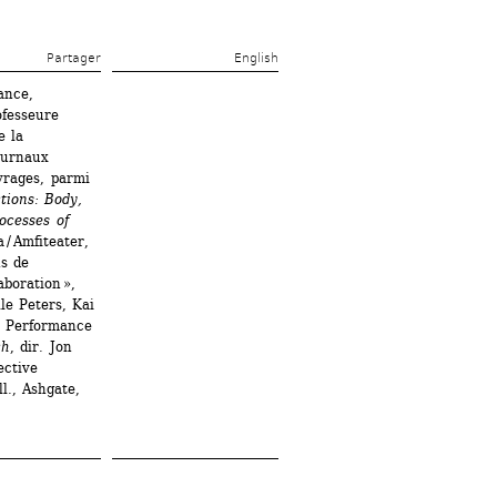
Partager 
English
nce, 
fesseure 
 la 
urnaux 
vrages, parmi 
ions: Body, 
ocesses of 
 / Amfiteater, 
s de 
boration », 
le Peters, Kai 
d Performance 
ch
, dir. Jon 
ctive 
ll., Ashgate, 