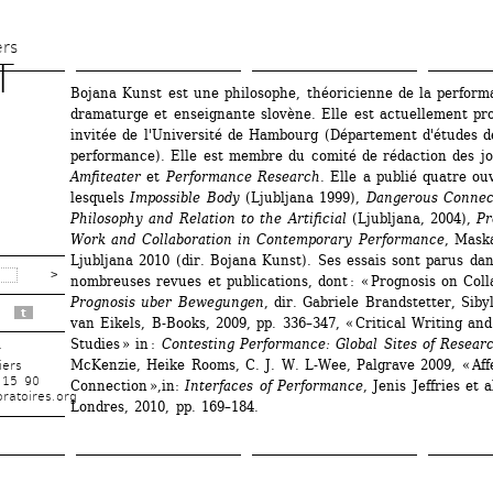
Aller 
au 
ers
T
contenu 
Bojana Kunst est une philosophe, théoricienne de la performa
principal
dramaturge et enseignante slovène. Elle est actuellement pro
invitée de l'Université de Hambourg (Département d'études de
performance). Elle est membre du comité de rédaction des jo
Amfiteater
et 
Performance Research
. Elle a publié quatre ou
lesquels 
Impossible Body
(Ljubljana 1999), 
Dangerous Connect
Philosophy and Relation to the Artificial
(Ljubljana, 2004), 
Pr
Work and Collaboration in Contemporary Performance
, Maska
Ljubljana 2010 (dir. Bojana Kunst). Ses essais sont parus dan
nombreuses revues et publications, dont : « Prognosis on Colla
Prognosis uber Bewegungen
, dir. Gabriele Brandstetter, Sibyl
t
van Eikels, B-Books, 2009, pp. 336–347, « Critical Writing an
Studies » in :
Contesting Performance: Global Sites of Resear
r
McKenzie, Heike Rooms, C. J. W. L-Wee, Palgrave 2009, « Affe
iers
 15 90
Connection »,in:
Interfaces of Performance
, Jenis Jeffries et a
ratoires.org
Londres, 2010, pp. 169–184.