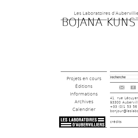
Les Laboratoires d’Aubervilli
BOJANA KUNS
Projets en cours
Éditions
f
Informations
41, rue Lécuye
Archives
93300 Aubervill
+33 (0)1 53 56
Calendrier
bonjour@leslabo
crédits