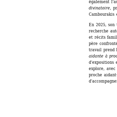
également l'a
divinatoire
, p
Cambourakis 
En 2025, son t
recherche auto
et récits fam
père confronté
travail prend 
aidante à pro
d'expositions 
explore, avec 
proche aidant·
d'accompagnem