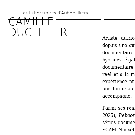
Aller 
Les Laboratoires d’Aubervilliers
au 
CAMILLE 
contenu 
DUCELLIER 
principal
Artiste, autric
depuis une qu
documentaire,
hybrides. Égal
documentaire, 
réel et à la m
expérience num
une forme au p
accompagne.
Parmi ses réal
2025), 
Reboot
séries documen
SCAM Nouvelle