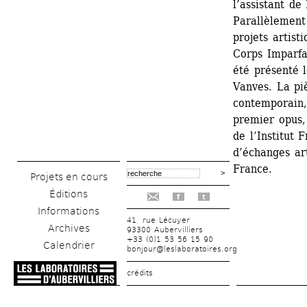
l’assistant de 
Parallèlement
projets artist
Corps Imparfa
été présenté l
Vanves. La pi
contemporain,
premier opus, 
de l’Institut 
d’échanges art
France.
Projets en cours
Éditions
f
t
Informations
41, rue Lécuyer
Archives
93300 Aubervilliers
+33 (0)1 53 56 15 90
Calendrier
bonjour@leslaboratoires.org
crédits