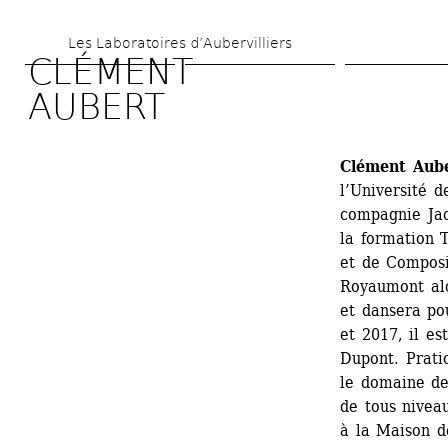
Aller 
Les Laboratoires d’Aubervilliers
au 
CLÉMENT 
contenu 
AUBERT 
principal
Clément Aub
l’Université d
compagnie Jack
la formation 
et de Composi
Royaumont alo
et dansera po
et 2017, il es
Dupont. Pratic
le domaine de
de tous nivea
à la Maison de