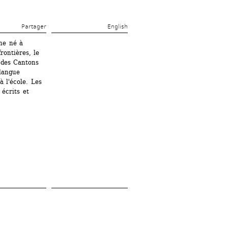
Partager 
English
he né à 
ontières, le 
des Cantons 
langue 
 l'école. Les 
crits et 