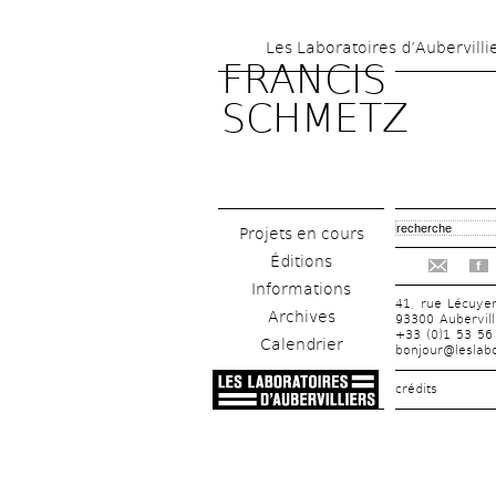
Les Laboratoires d’Aubervilli
FRANCIS 
SCHMETZ
Projets en cours
Éditions
f
Informations
41, rue Lécuye
Archives
93300 Aubervill
+33 (0)1 53 56
Calendrier
bonjour@leslabo
crédits