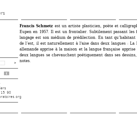
Aller 
au 
ers
contenu 
Francis Schmetz
est un artiste plasticien, poète et calligrap
principal
Eupen en 1957. Il est un frontalier. Subtilement passant les fr
langage est son médium de prédilection. En tant qu’habitant 
de l’est, il est naturellement à l'aise dans deux langues : La 
allemande apprise à la maison et la langue française apprise à
deux langues se chevauchent poétiquement dans ses dessins, é
notes.
t
r
iers
 15 90
ratoires.org