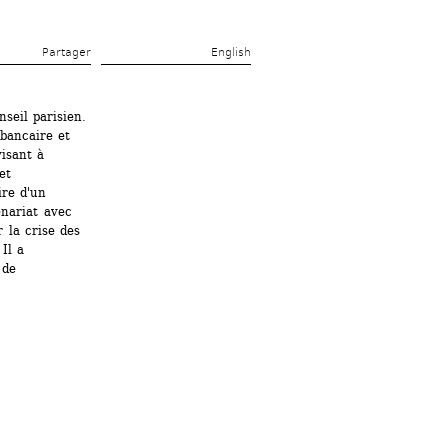
Partager 
English
eil parisien. 
bancaire et 
isant à 
t 
re d'un 
nariat avec 
la crise des 
l a 
de 