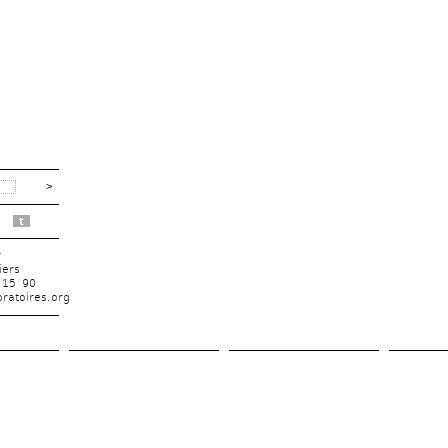
t
r
iers
 15 90
ratoires.org