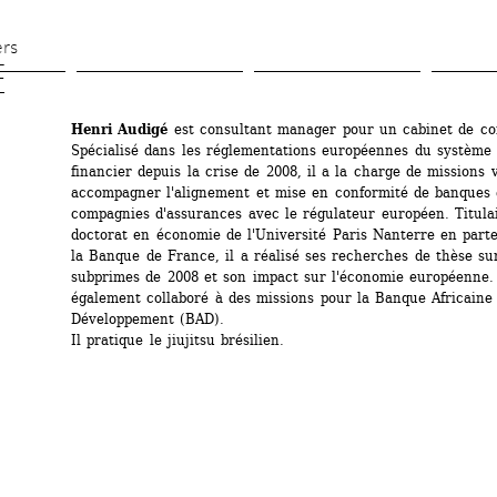
Aller 
au 
ers
 
contenu 
principal
Henri Audigé
est consultant manager pour un cabinet de cons
Spécialisé dans les réglementations européennes du système 
financier depuis la crise de 2008, il a la charge de missions v
accompagner l'alignement et mise en conformité de banques e
compagnies d'assurances avec le régulateur européen. Titulai
doctorat en économie de l'Université Paris Nanterre en parte
la Banque de France, il a réalisé ses recherches de thèse sur 
subprimes de 2008 et son impact sur l'économie européenne. I
également collaboré à des missions pour la Banque Africaine 
Développement (BAD).
Il pratique le jiujitsu brésilien.