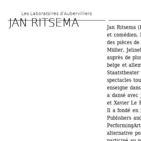
Aller 
Les Laboratoires d’Aubervilliers
au 
JAN RITSEMA
contenu 
Jan Ritsema (
et comédien. 
principal
des pièces de 
Müller, Jeline
auprès de plu
belge et alle
Staatstheater 
spectacles tou
enseigne dans 
a dansé avec 
et Xavier Le 
Il a fondé en
Publishers an
PerformingAr
alternative po
participé au 