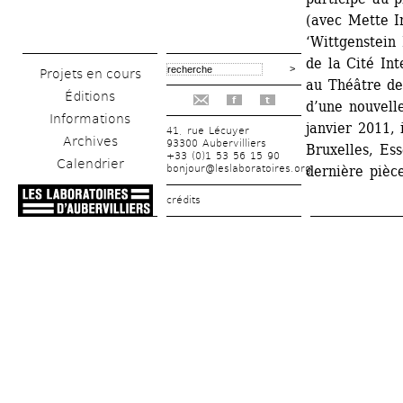
(avec Mette In
‘Wittgenstein
de la Cité Int
Projets en cours
au Théâtre de
Éditions
f
t
d’une nouvell
Informations
janvier 2011, 
41, rue Lécuyer
Archives
93300 Aubervilliers
Bruxelles, Ess
+33 (0)1 53 56 15 90
Calendrier
bonjour@leslaboratoires.org
dernière pièc
crédits