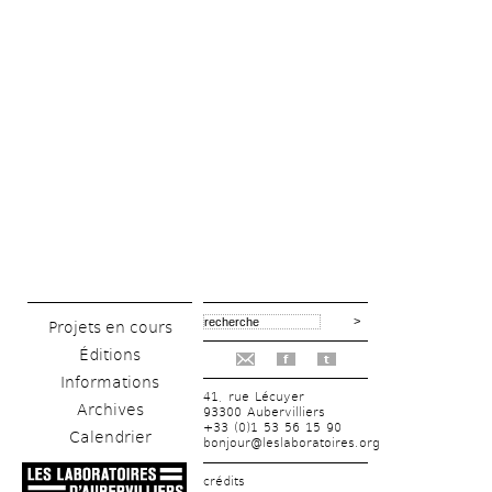
Projets en cours
Éditions
f
t
Informations
41, rue Lécuyer
Archives
93300 Aubervilliers
+33 (0)1 53 56 15 90
Calendrier
bonjour@leslaboratoires.org
crédits