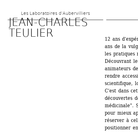
Aller 
Les Laboratoires d’Aubervilliers
au 
JEAN-CHARLES 
contenu 
TEULIER
principal
12 ans d'expér
ans de la vulg
les pratiques 
Découvrant les
animateurs de 
rendre access
scientifique, 
C'est dans cet
découvertes d
médicinale". 
pour mieux app
réserver à cel
positionner en