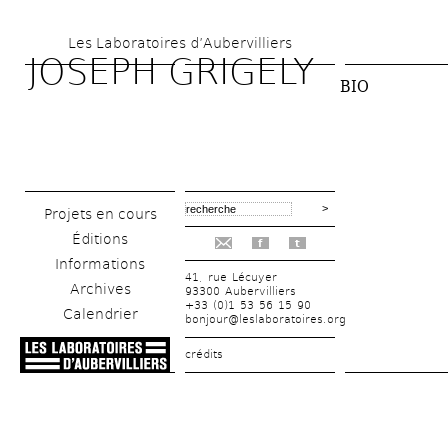
Aller 
Les Laboratoires d’Aubervilliers
au 
JOSEPH GRIGELY
contenu 
BIO
principal
Projets en cours
Éditions
f
t
Informations
41, rue Lécuyer
Archives
93300 Aubervilliers
+33 (0)1 53 56 15 90
Calendrier
bonjour@leslaboratoires.org
crédits