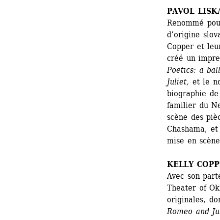
PAVOL LISK
Renommé pour 
d’origine slov
Copper et leu
créé un impres
Poetics: a ba
Juliet,
et le no
biographie de
familier du N
scène des piè
Chashama, et 
mise en scène
KELLY COP
Avec son part
Theater of Ok
originales, do
Romeo and Jul