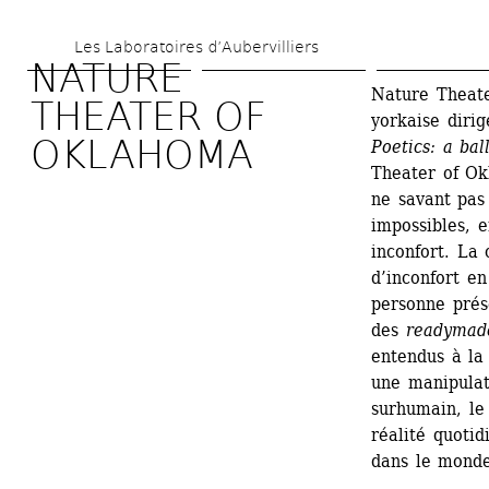
Aller 
Les Laboratoires d’Aubervilliers
au 
NATURE 
contenu 
Nature Theat
THEATER OF 
yorkaise diri
principal
OKLAHOMA
Poetics: a bal
Theater of Okl
ne savant pas 
impossibles, e
inconfort. La 
d’inconfort en
personne prése
des 
readymad
entendus à la
une manipulati
surhumain, le
réalité quotid
dans le monde