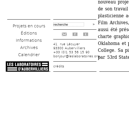
nouveau proje
de son travail
plasticienne a
Film Archives,
Projets en cours
aussi été prés
Éditions
f
t
charte graphi
Informations
Oklahoma et 
41, rue Lécuyer
Archives
93300 Aubervilliers
College. Sa p
+33 (0)1 53 56 15 90
Calendrier
bonjour@leslaboratoires.org
par 53rd Stat
crédits