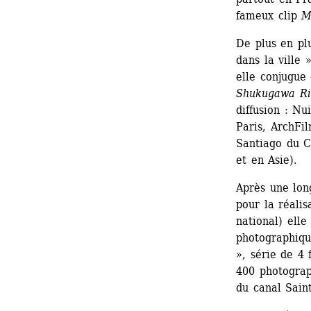
fameux clip 
M
De plus en plu
dans la ville 
elle conjugue 
Shukugawa Ri
diffusion : Nu
Paris, ArchFil
Santiago du C
et en Asie).
Après une lo
pour la réalis
national) elle
photographiqu
», série de 4
400 photograph
du canal Sain