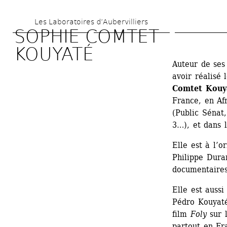
Aller 
Les Laboratoires d’Aubervilliers
au 
SOPHIE COMTET 
contenu 
KOUYATÉ
principal
Auteur de ses 
avoir réalisé
Comtet Kouya
France, en Afri
(Public Séna
3…), et dans l
Elle est à l’o
Philippe Duran
documentaires
Elle est aussi 
Pédro Kouyaté
film 
Foly
sur l
partout en Fra