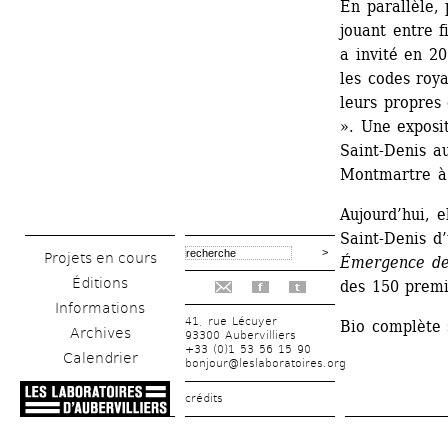
En parallèle,
jouant entre f
a invité en 2
les codes roya
leurs propres o
». Une exposit
Saint-Denis au
Montmartre à
Aujourd’hui, e
Saint-Denis d’
Projets en cours
Émergence de
Éditions
des 150 premi
f
t
Informations
41, rue Lécuyer
Bio complète 
Archives
93300 Aubervilliers
+33 (0)1 53 56 15 90
Calendrier
bonjour@leslaboratoires.org
crédits