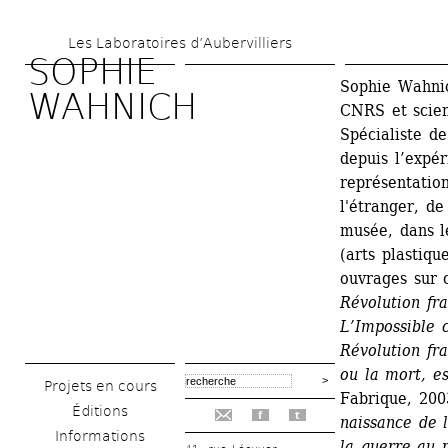
Aller 
Les Laboratoires d’Aubervilliers
au 
SOPHIE 
contenu 
Sophie Wahnic
WAHNICH
CNRS et scien
principal
Spécialiste de
depuis l’expér
représentation
l'étranger, de
musée, dans le
(arts plastiqu
ouvrages sur 
Révolution fra
L’Impossible c
Révolution fr
ou la mort, es
Projets en cours
Fabrique, 200
Éditions
f
t
naissance de 
Informations
la guerre au 