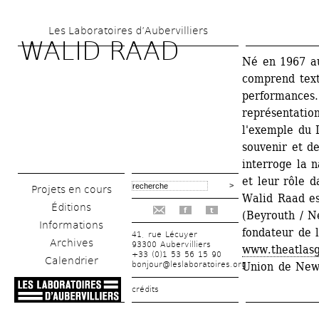
Aller 
Les Laboratoires d’Aubervilliers
au 
WALID RAAD
contenu 
Né en 1967 au
comprend texte
principal
performances…,
représentation
l'exemple du 
souvenir et d
interroge la n
et leur rôle d
Projets en cours
Walid Raad es
Éditions
f
t
(Beyrouth / N
Informations
fondateur de 
41, rue Lécuyer
Archives
93300 Aubervilliers
www.theatlasg
+33 (0)1 53 56 15 90
Calendrier
bonjour@leslaboratoires.org
Union de New
crédits