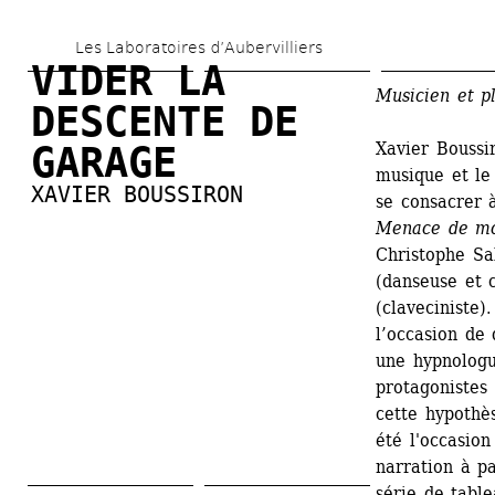
Aller 
Les Laboratoires d’Aubervilliers
au 
VIDER LA 
contenu 
Musicien et pl
DESCENTE DE 
principal
Xavier Boussir
GARAGE
musique et le 
XAVIER BOUSSIRON
se consacrer 
Menace de mor
Christophe Sa
(danseuse et 
(claveciniste)
l’occasion de
une hypnologu
protagonistes 
cette hypothè
été l'occasion
narration à pa
série de table