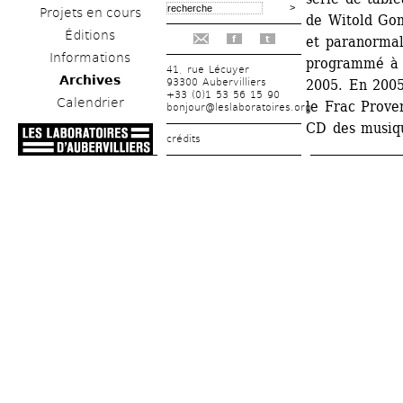
Projets en cours
de Witold Gom
Éditions
et paranormal
f
t
Informations
programmé à l
41, rue Lécuyer
Archives
93300 Aubervilliers
2005. En 2005,
+33 (0)1 53 56 15 90
Calendrier
le Frac Proven
bonjour@leslaboratoires.org
CD des musiq
crédits