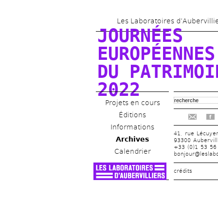
Les Laboratoires d’Aubervilli
JOURNÉES 
EUROPÉENNES 
DU PATRIMOIN
2022
Projets en cours
Éditions
f
Informations
41, rue Lécuye
Archives
93300 Aubervill
+33 (0)1 53 56
Calendrier
bonjour@leslabo
crédits