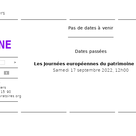
Aller 
au 
ers
contenu 
principal
Pas de dates à venir
E 
Dates passées
Les Journées européennes du patrimoine
Samedi 17 septembre 2022, 12h00
t
r
iers
 15 90
ratoires.org