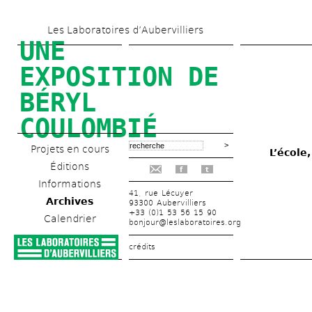
Aller 
Les Laboratoires d’Aubervilliers
au 
UNE 
contenu 
EXPOSITION DE 
principal
BÉRYL 
COULOMBIÉ
Projets en cours
L’école
Éditions
f
t
Informations
41, rue Lécuyer
Archives
93300 Aubervilliers
+33 (0)1 53 56 15 90
Calendrier
bonjour@leslaboratoires.org
crédits