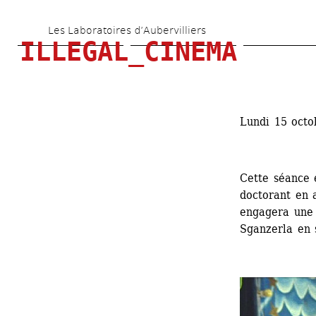
Aller 
Les Laboratoires d’Aubervilliers
au 
ILLEGAL_CINEMA
contenu 
principal
Lundi 15 octo
Cette séance 
doctorant en ar
engagera une 
Sganzerla en 