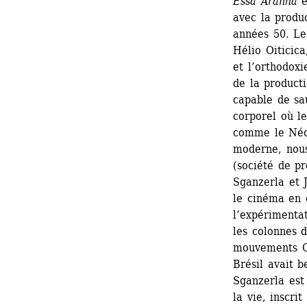
Essa Aranha
e
avec la produc
années 50. Le
Hélio Oiticica
et l’orthodoxi
de la producti
capable de sau
corporel où le
comme le Néo-
moderne, nous
(société de p
Sganzerla et 
le cinéma en 
l’expérimentat
les colonnes d
mouvements Co
Brésil avait b
Sganzerla est 
la vie, inscrit