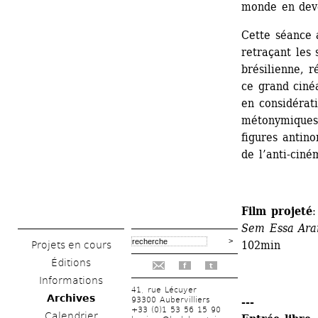
monde en dev
Cette séance 
retraçant les 
brésilienne, r
ce grand ciné
en considérati
métonymiques d
figures antino
de l’anti-ciné
Film projeté
:
Sem Essa Ara
102min
Projets en cours
Éditions
f
t
Informations
41, rue Lécuyer
Archives
93300 Aubervilliers
---
+33 (0)1 53 56 15 90
Calendrier