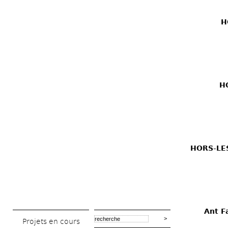
H
HO
HORS-LES-
Ant F
Projets en cours