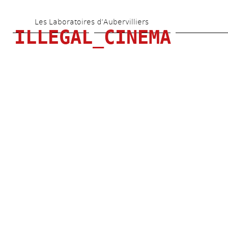
Aller 
Les Laboratoires d’Aubervilliers
au 
ILLEGAL_CINEMA
contenu 
principal