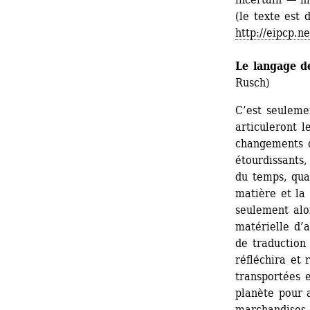
(le texte est 
http://eipcp.n
Le langage d
Rusch)
C’est seuleme
articuleront l
changements d’
étourdissants,
du temps, quan
matière et la 
seulement alo
matérielle d’a
de traduction
réfléchira et 
transportées e
planète pour 
marchandises,