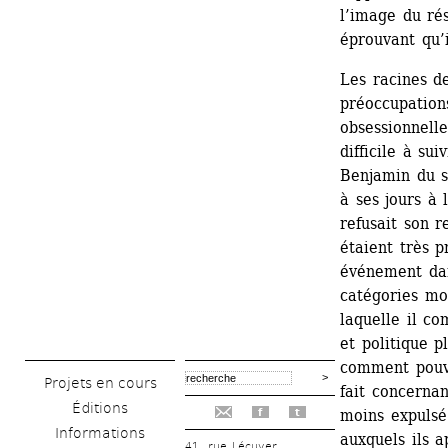
l’image du rés
éprouvant qu’
Les racines de
préoccupations
obsessionnelle
difficile à su
Benjamin du su
à ses jours à 
refusait son r
étaient très p
événement dan
catégories mo
laquelle il c
et politique pl
comment pouvo
Projets en cours
fait concerna
Éditions
moins expulsé
f
t
Informations
auxquels ils a
41, rue Lécuyer