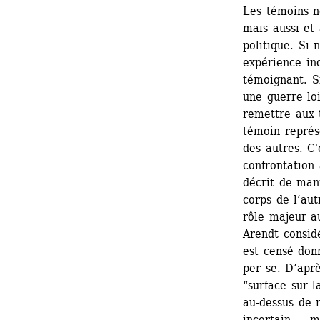
Les témoins n
mais aussi et 
politique. Si 
expérience ind
témoignant. Si
une guerre loi
remettre aux 
témoin représe
des autres. C
confrontation
décrit de mani
corps de l’au
rôle majeur au
Arendt considé
est censé don
per se. D’aprè
“surface sur l
au-dessus de n
incertain — ma