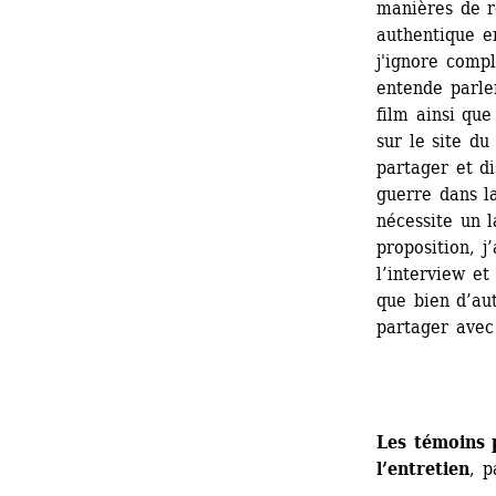
manières de r
authentique en
j'ignore compl
entende parler
film ainsi que
sur le site du
partager et d
guerre dans la
nécessite un l
proposition, j
l’interview et
que bien d’aut
partager avec
Les témoins p
l’entretien
, p