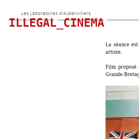
Aller 
Les Laboratoires d’Aubervilliers
au 
ILLEGAL_CINEMA
contenu 
principal
La séance est
artiste.
Film proposé 
Grande-Bretag