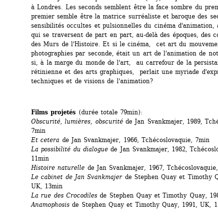
à Londres. Les seconds semblent être la face sombre du prem
premier semble être la matrice surréaliste et baroque des se
sensibilités occultes et pulsionnelles du cinéma d'animation, 
qui se traversent de part en part, au-delà des époques, des co
des Murs de l'Histoire. Et si le cinéma, cet art du mouveme
photographies par seconde, était un art de l'animation de no
si, à la marge du monde de l'art, au carrefour de la persista
rétinienne et des arts graphiques, perlait une myriade d'expr
techniques et de visions de l'animation?
Films projetés
(durée totale 79min):
Obscurité, lumières, obscurité
de Jan Svankmajer, 1989, Tchéc
7min
Et cetera
de Jan Svankmajer, 1966, Tchécoslovaquie, 7min
La possibilité du dialogue
de Jan Svankmajer, 1982, Tchécoslo
11min
Histoire naturelle
de Jan Svankmajer, 1967, Tchécoslovaquie
Le cabinet de Jan Svankmajer
de Stephen Quay et Timothy Qu
UK, 13min
La rue des Crocodiles
de Stephen Quay et Timothy Quay, 19
Anamophosis
de Stephen Quay et Timothy Quay, 1991, UK, 