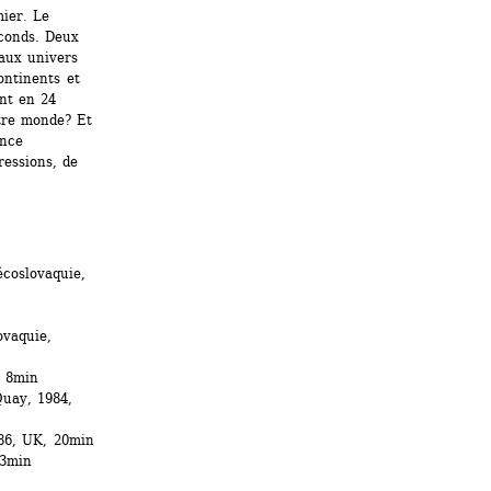
ier. Le 
conds. Deux 
aux univers 
ntinents et 
nt en 24 
tre monde? Et 
nce 
essions, de 
oslovaquie, 
vaquie, 
, 8min
ay, 1984, 
86, UK, 20min
13min