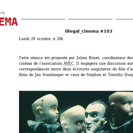
Aller 
au 
ers
EMA
contenu 
principal
illegal_cinema #103
Lundi 29 octobre, à 20h
Cette séance est proposée par Julien Bonet, coordinateur des 
cinéma de l’association 
AVEC
. Il engagera une discussion aut
correspondances entre deux écritures singulières du film d’an
films de Jan Svankmajer et ceux de Stephen et Timothy Qua