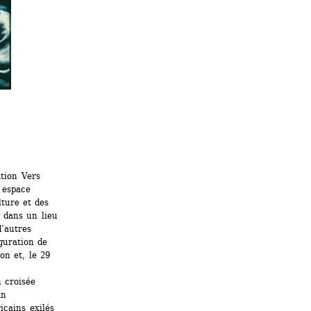
tion Vers 
 espace 
ture et des 
 dans un lieu 
’autres 
guration de 
n et, le 29 
 croisée 
n 
ains exilés 