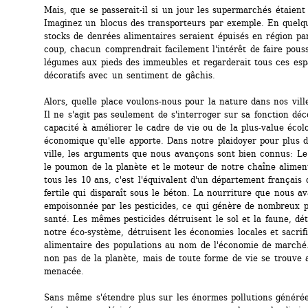
Mais, que se passerait-il si un jour les supermarchés étaient 
Imaginez un blocus des transporteurs par exemple. En quelque
stocks de denrées alimentaires seraient épuisés en région par
coup, chacun comprendrait facilement l'intérêt de faire pouss
légumes aux pieds des immeubles et regarderait tous ces espa
décoratifs avec un sentiment de gâchis.
Alors, quelle place voulons-nous pour la nature dans nos vill
Il ne s'agit pas seulement de s'interroger sur sa fonction déco
capacité à améliorer le cadre de vie ou de la plus-value écolo
économique qu'elle apporte. Dans notre plaidoyer pour plus d
ville, les arguments que nous avançons sont bien connus: Le 
le poumon de la planète et le moteur de notre chaîne aliment
tous les 10 ans, c'est l'équivalent d'un département français d
fertile qui disparaît sous le béton. La nourriture que nous ava
empoisonnée par les pesticides, ce qui génère de nombreux p
santé. Les mêmes pesticides détruisent le sol et la faune, dét
notre éco-système, détruisent les économies locales et sacrifi
alimentaire des populations au nom de l'économie de marché. 
non pas de la planète, mais de toute forme de vie se trouve a
menacée.
Sans même s'étendre plus sur les énormes pollutions générées