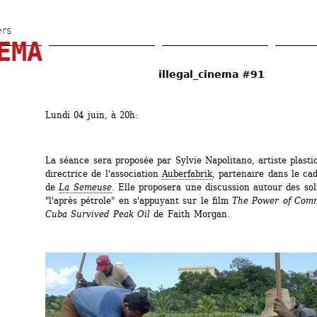
Aller 
au 
ers
EMA
contenu 
principal
illegal_cinema #91
Lundi 04 juin, à 20h:
La séance sera proposée par Sylvie Napolitano, artiste plasti
directrice de l'association 
Auberfabrik
, partenaire dans le cad
de 
La Semeuse
. Elle proposera une discussion autour des sol
"l'après pétrole" en s'appuyant sur le film 
The Power of Comm
Cuba Survived Peak Oil 
de Faith Morgan.