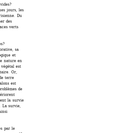
vides? 
s jours, les 
isienne. Du 
er des 
ces verts 
es?
rative, sa 
gique et 
e nature en 
végétal est 
aire. Or, 
e terre 
lons est 
roblèmes de 
ériorent 
ent la survie 
La survie, 
insi 
 par le 