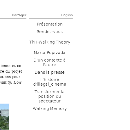
Partager 
English
Présentation
Rendez-vous
TkH-Walking Theory
Marta Popivoda
D'un contexte à 
l'autre
cienne et co-
re du projet 
Dans la presse
utions pour 
L'histoire 
unity: How 
d'illegal_cinema
Transformer la 
position du 
spectateur
Walking Memory