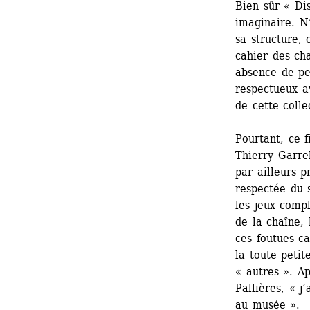
Bien sûr « Di
imaginaire. N’
sa structure, 
cahier des cha
absence de pe
respectueux a
de cette colle
Pourtant, ce f
Thierry Garre
par ailleurs p
respectée du s
les jeux comp
de la chaîne, 
ces foutues ca
la toute petit
« autres ». A
Pallières, « j
au musée ».