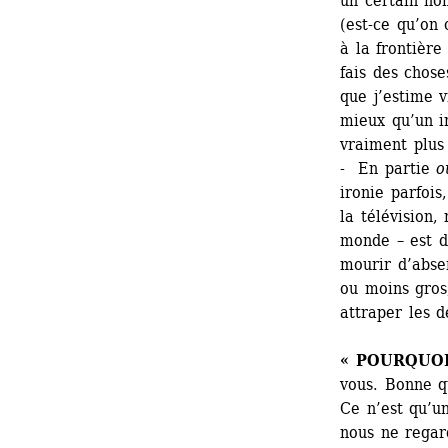
un certain no
(est-ce qu’on c
à la frontière
fais des chose
que j’estime v
mieux qu’un in
vraiment plus 
- En partie 
o
ironie parfois
la télévision,
monde – est d
mourir d’abse
ou moins gros,
attraper les d
« POURQUOI
vous. Bonne qu
Ce n’est qu’un
nous ne regard