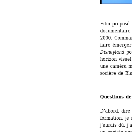
Film proposé 
documentaire s
2000. Command
faire émerger 
Disneyland
pou
horizon visuel
une caméra min
socière de Bl
Questions de
D’abord, dire 
formation, je 
j’aurais dû, j