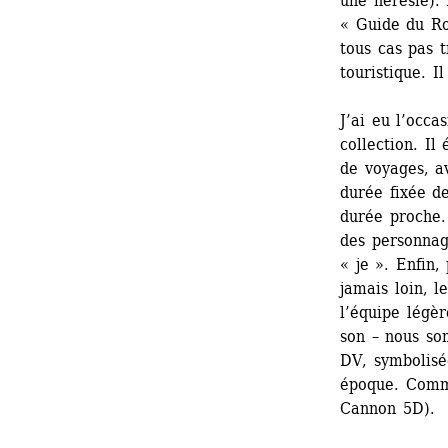
une hérésie).
« Guide du Rou
tous cas pas 
touristique. I
J’ai eu l’occa
collection. Il 
de voyages, av
durée fixée d
durée proche. 
des personnage
« je ». Enfin,
jamais loin, l
l’équipe légèr
son – nous so
DV, symbolisé
époque. Comme
Cannon 5D).