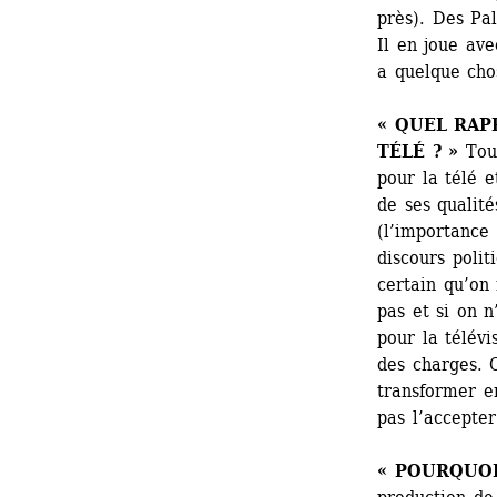
près). Des Pal
Il en joue ave
a quelque cho
« QUEL RAP
TÉLÉ ? »
Tout
pour la télé 
de ses qualité
(l’importance
discours politi
certain qu’on 
pas et si on n
pour la télévi
des charges. C
transformer en
pas l’accepter
« POURQUOI