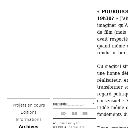
« POURQUOI 
19h30? »
J’ai
imaginer qu’Ar
du film (mais 
avait respecté
quand même qu
rendu un fier
Ou s’agit-il s
une lionne déf
réalisateur, e
transformer s
regard politiq
consensuel ? 
Projets en cours
l’idée même d
Éditions
fondements du
f
t
Informations
41, rue Lécuyer
Archives
93300 Aubervilliers