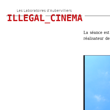
Aller 
Les Laboratoires d’Aubervilliers
au 
ILLEGAL_CINEMA
contenu 
principal
La séance est
réalisateur d