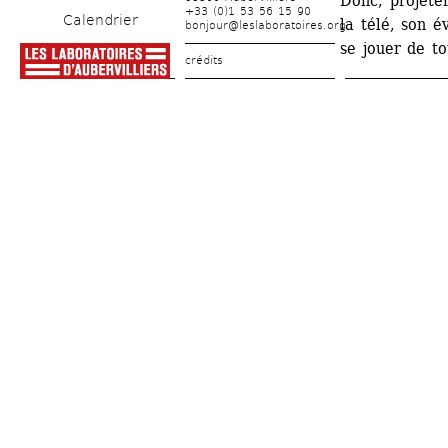
Donc, projeter
+33 (0)1 53 56 15 90
Calendrier
la télé, son év
bonjour@leslaboratoires.org
se jouer de to
crédits