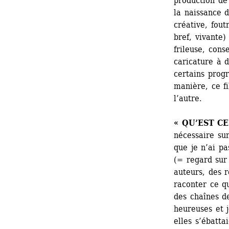
production de
la naissance d
créative, foutr
bref, vivante)
frileuse, cons
caricature à d
certains prog
manière, ce fi
l’autre.
« QU’EST C
nécessaire su
que je n’ai p
(= regard sur 
auteurs, des r
raconter ce qu
des chaînes de
heureuses et 
elles s’ébatta