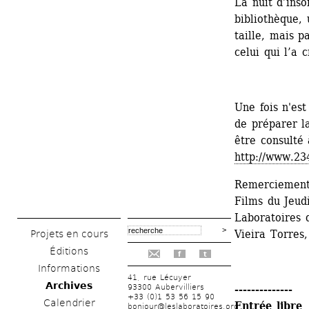
La nuit d’ins
bibliothèque, 
taille, mais p
celui qui l’a 
Une fois n'es
de préparer l
être consulté à
http://www.2
Remerciements
Films du Jeud
Laboratoires d
Vieira Torres
Projets en cours
Éditions
f
t
Informations
41, rue Lécuyer
Archives
93300 Aubervilliers
--------------
+33 (0)1 53 56 15 90
Calendrier
Entrée libre
bonjour@leslaboratoires.org