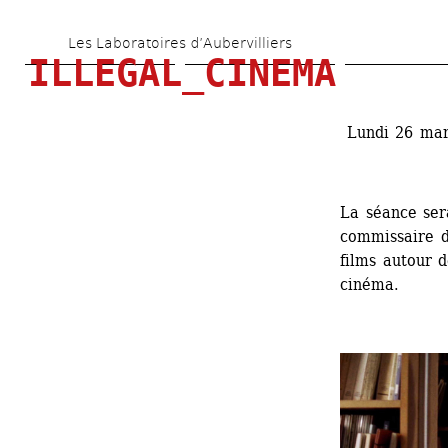
Aller 
Les Laboratoires d’Aubervilliers
au 
ILLEGAL_CINEMA
contenu 
principal
Lundi 26 mar
La séance ser
commissaire d'
films autour d
cinéma.