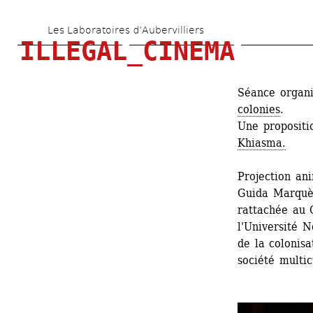
Aller 
Les Laboratoires d’Aubervilliers
au 
ILLEGAL_CINEMA
contenu 
principal
Séance organi
colonies
.
Une propositi
Khiasma.
Projection an
Guida Marquès
rattachée au 
l'Université N
de la colonisa
société multic