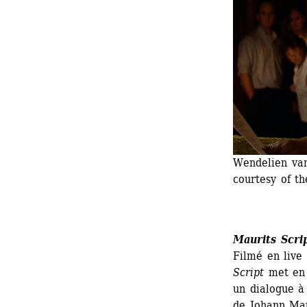
Wendelien van 
courtesy of t
Maurits Scri
Filmé en live
Script
met en 
un dialogue à 
de Johann Mau