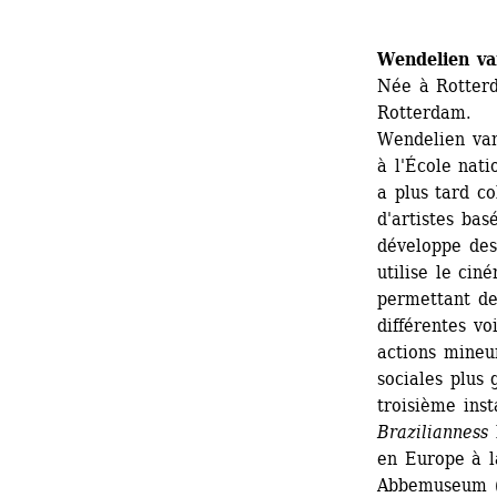
Wendelien v
Née à Rotterd
Rotterdam. 
Wendelien van
à l'École nati
a plus tard co
d'artistes bas
développe des
utilise le ci
permettant de
différentes vo
actions mineu
sociales plus 
troisième insta
Brazilianness
l
en Europe à l
Abbemuseum (E