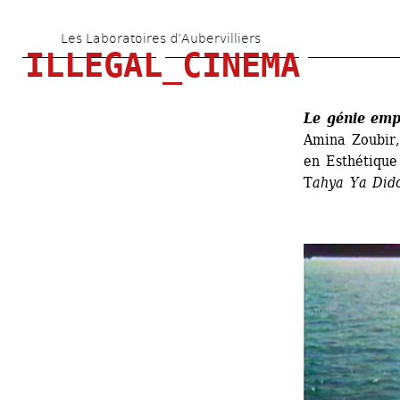
Aller 
Les Laboratoires d’Aubervilliers
au 
ILLEGAL_CINEMA
contenu 
principal
Le génie emp
Amina Zoubir, 
en Esthétique 
T
ahya Ya Did