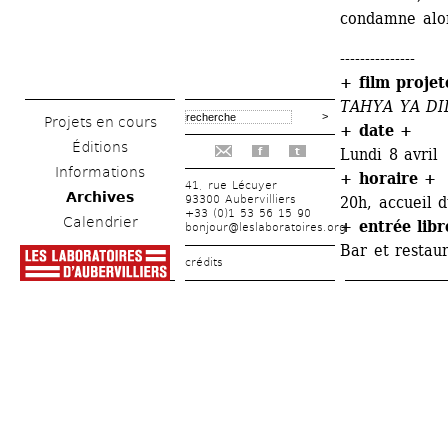
condamne alor
---------------
+ film projet
TAHYA YA D
Projets en cours
+ date +
Éditions
Lundi 8 avril
f
t
Informations
+ horaire +
41, rue Lécuyer
Archives
93300 Aubervilliers
20h, accueil 
+33 (0)1 53 56 15 90
Calendrier
+ entrée libr
bonjour@leslaboratoires.org
Bar et restau
crédits