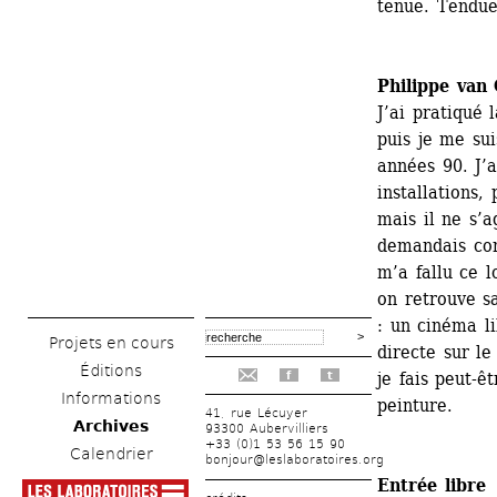
tenue. Tendue.
Philippe van
J’ai pratiqué 
puis je me sui
années 90. J’a
installations,
mais il ne s’a
demandais comm
m’a fallu ce 
on retrouve sa
: un cinéma li
Projets en cours
directe sur le
Éditions
je fais peut-ê
f
t
Informations
peinture.
41, rue Lécuyer
Archives
93300 Aubervilliers
+33 (0)1 53 56 15 90
Calendrier
bonjour@leslaboratoires.org
Entrée libre