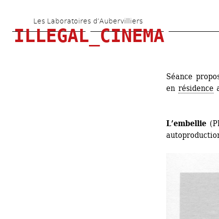
Aller 
Les Laboratoires d’Aubervilliers
au 
ILLEGAL_CINEMA
contenu 
principal
Séance propo
en 
résidence
a
L’embellie
(Ph
autoproductio