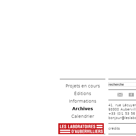
Projets en cours
Éditions
f
Informations
41, rue Lécuye
Archives
93300 Aubervill
+33 (0)1 53 56
Calendrier
bonjour@leslabo
crédits