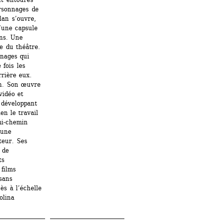
rsonnages de 
an s’ouvre, 
’une capsule 
ns. Une 
e du théâtre. 
nages qui 
fois les 
rrière eux.
in. Son œuvre 
idéo et 
développant 
n le travail 
i-chemin 
une 
eur. Ses 
de 
s 
films 
sans 
 à l’échelle 
lina 