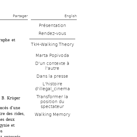
Partager 
English
Présentation
Rendez-vous
aphe et 
TkH-Walking Theory
Marta Popivoda
D'un contexte à 
l'autre
Dans la presse
L'histoire 
d'illegal_cinema
Transformer la 
s B. Krüger
position du 
spectateur
acés d’une 
re des rides, 
Walking Memory
es deux 
ynie et 
s 
t entourés 