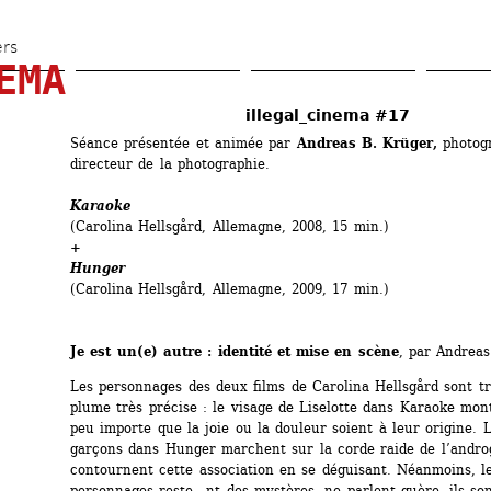
Aller 
au 
ers
EMA
contenu 
principal
illegal_cinema #17
Séance présentée et animée par
Andreas B. Krüger,
photogr
directeur de la photographie.
Karaoke
(Carolina Hellsgård, Allemagne, 2008, 15 min.)
+
Hunger
(Carolina Hellsgård, Allemagne, 2009, 17 min.)
Je est un(e) autre : identité et mise en scène
, par Andrea
Les personnages des deux films de Carolina Hellsgård sont tr
plume très précise : le visage de Liselotte dans Karaoke mont
peu importe que la joie ou la douleur soient à leur origine. L
garçons dans Hunger marchent sur la corde raide de l’androg
contournent cette association en se déguisant. Néanmoins, le
personnages reste...nt des mystères, ne parlent guère, ils son