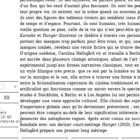
d’un flou qui les rend d’autant plus fascinant. Ils sont les pe
leur propre vie, ils entrent sur la scène quand un nouveau pl
ils sont des figures des tableaux vivants qui semblent issus d
de temps et d’espace. Pourtant, ils sont humains, très humai
vieille question se pose, celle de la vie qui n’est peut-être qu
Karaoke 
et 
Hunger
illustrent ce théâtre à travers ces person
portent des masques trop parfaits pour être vrais, et qui, une 
masques tombés, révèlent une vérité fictive qui se trouve de
D’origine suédoise, Carolina Hellsgård vit et travaille à Berl
est ancrée dans plusieurs champs artistiques, allant de l’art v
expérimental jusqu’aux formes narratives classiques, tout en 
un style filmique très précis: que ce soit par la lumière ou bie
sur la musique et le son, elle arrive à trouver une forme à m
entre la fictionalisation captivante du cinéma traditionnel et 
artificialité qui fonctionne comme un miroir envers le spectat
études à Stockholm, à Berlin et à Los Angeles lui ont permis 
t
développer une vaste approche culturel. Elle choisit des sujet
d’importance globale sans qu’ils deviennent prétentieux ; ses 
r
peuvent être compris au-delà de leur signification inhérente 
iers
 15 90
demeurer des métaphores vagues. Après avoir connu un succès
ratoires.org
mondiale avec son dernier court-métrage 
Hunger 
(2010), Caro
Hellsgård prépare son premier long métrage.