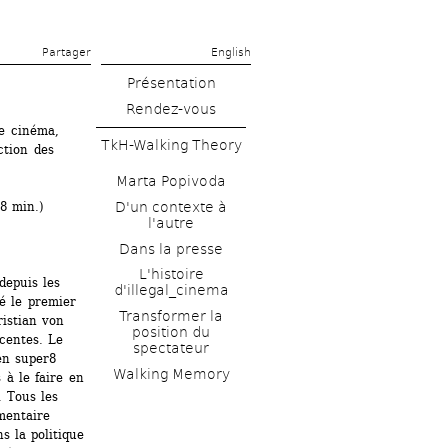
Partager 
English
Présentation
Rendez-vous
e cinéma, 
TkH-Walking Theory
tion des 
Marta Popivoda
D'un contexte à 
8 min.)
l'autre
Dans la presse
L'histoire 
epuis les 
d'illegal_cinema
té le premier 
Transformer la 
istian von 
position du 
entes. Le 
spectateur
n super8 
Walking Memory
à le faire en 
 Tous les 
entaire 
s la politique 