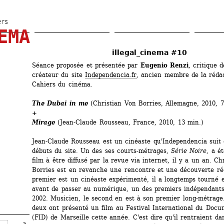
Aller 
au 
ers
EMA
contenu 
principal
illegal_cinema #10
Séance proposée et présentée par 
Eugenio Renzi
, critique d
créateur du site 
Independencia.fr
, ancien membre de la rédac
Cahiers du cinéma.
The Dubai in me 
(Christian Von Borries, Allemagne, 2010, 7
+
Mirage 
(Jean-Claude Rousseau, France, 2010, 13 min.)
Jean-Claude Rousseau est un cinéaste qu'Independencia suit d
débuts du site. Un des ses courts-métrages, 
Série Noire
, a é
film à être diffusé par la revue via internet, il y a un an. Chr
Borries est en revanche une rencontre et une découverte réc
premier est un cinéaste expérimenté, il a longtemps tourné e
avant de passer au numérique, un des premiers indépendants 
2002. Musicien, le second en est à son premier long-métrage.
deux ont présenté un film au Festival International du Docum
(FID) de Marseille cette année. C'est dire qu'il rentraient dan