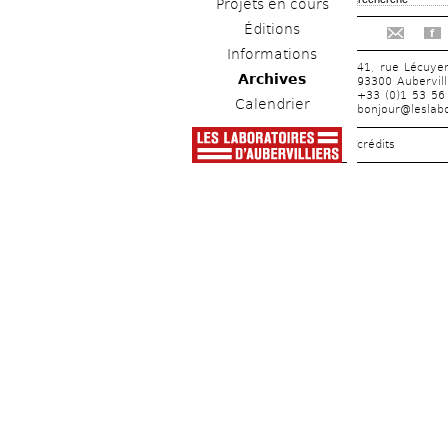
Projets en cours
Éditions
f
Informations
41, rue Lécuye
Archives
93300 Aubervill
+33 (0)1 53 56
Calendrier
bonjour@leslabo
crédits