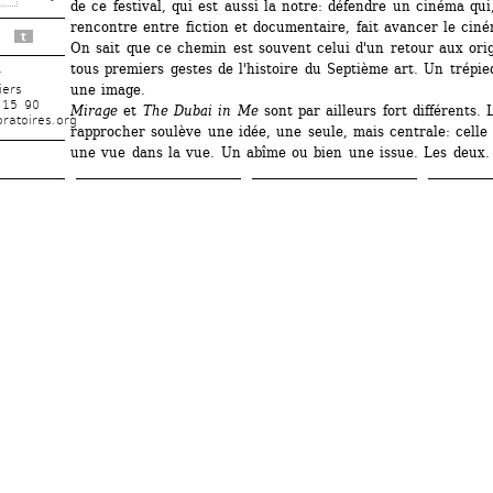
de ce festival, qui est aussi la notre: défendre un cinéma qui,
rencontre entre fiction et documentaire, fait avancer le ciné
t
On sait que ce chemin est souvent celui d'un retour aux orig
tous premiers gestes de l'histoire du Septième art. Un trépied
r
une image.
iers
 15 90
Mirage
et 
The Dubai in Me
sont par ailleurs fort différents. L
ratoires.org
rapprocher soulève une idée, une seule, mais centrale: celle
une vue dans la vue. Un abîme ou bien une issue. Les deux.