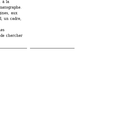
 à la 
matographe. 
ines, aux 
, un cadre, 
es 
 de chercher 