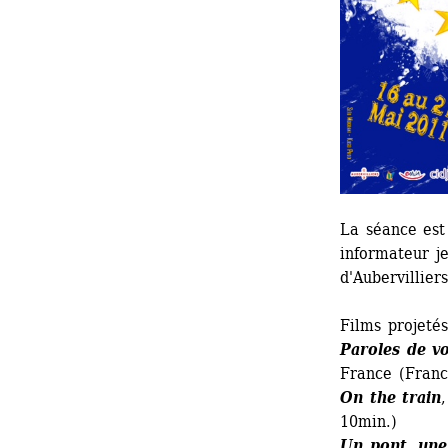
La séance est
informateur j
d'Aubervilliers
Films projetés
Paroles de v
France (Franc
On the train
10min.)
Un pont, une