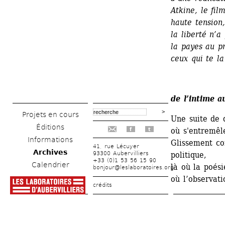
Atkine, le fil
haute tension
la liberté n’
la payes au pr
ceux qui te la
de l’intime a
Projets en cours
Une suite de 
Éditions
où s'entremêle
f
t
Informations
Glissement con
41, rue Lécuyer
Archives
93300 Aubervilliers
politique,
+33 (0)1 53 56 15 90
Calendrier
là où la poési
bonjour@leslaboratoires.org
où l’observat
crédits