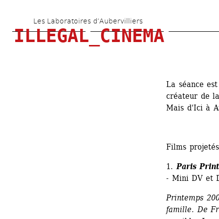
Aller 
Les Laboratoires d’Aubervilliers
au 
ILLEGAL_CINEMA
contenu 
principal
La séance est
créateur de l
Mais d'Ici à A
Films projetés
1. 
Paris Pri
- Mini DV et 
Printemps 200
famille. De Fr