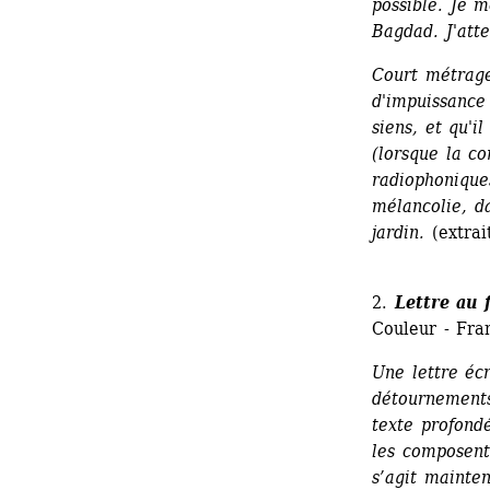
possible. Je 
Bagdad. J'atte
Court métrage 
d'impuissance
siens, et qu'i
(lorsque la co
radiophonique
mélancolie, d
jardin.
(extrai
2. 
Lettre au f
Couleur - Fra
Une lettre écr
détournements
texte profondé
les composent 
s’agit mainten