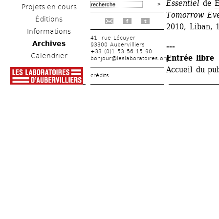
Essentiel
de 
E
Projets en cours
Tomorrow Ever
Éditions
f
t
2010, Liban, 
Informations
41, rue Lécuyer
Archives
93300 Aubervilliers
---
+33 (0)1 53 56 15 90
Calendrier
Entrée libre
bonjour@leslaboratoires.org
Accueil du pub
crédits