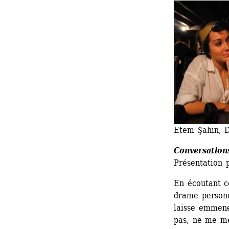
Etem Şahin, D
Conversation
Présentation 
En écoutant ce
drame personn
laisse emmener
pas, ne me me