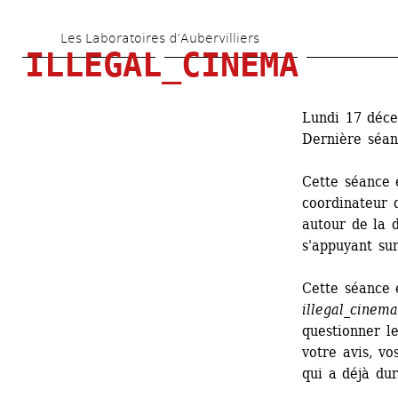
Aller 
Les Laboratoires d’Aubervilliers
au 
ILLEGAL_CINEMA
contenu 
principal
Lundi 17 déc
Dernière séan
Cette séance 
coordinateur d
autour de la d
s'appuyant sur
Cette séance e
illegal_cinema
questionner le
votre avis, vo
qui a déjà du