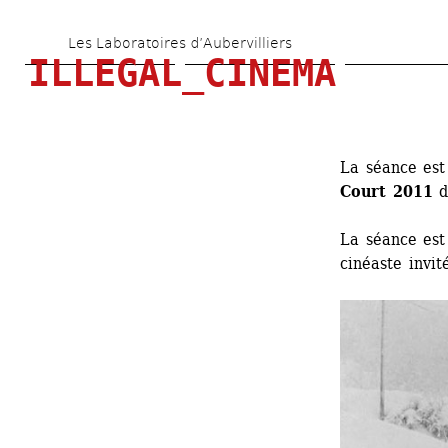
Aller 
Les Laboratoires d’Aubervilliers
au 
ILLEGAL_CINEMA
contenu 
principal
La séance est
Court 2011 
d
La séance est
cinéaste invit