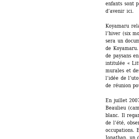
enfants sont p
d’avenir ici.
Koyamaru rela
l’hiver (six m
sera un docum
de Koyamaru. 
de paysans en 
intitulée « Li
murales et des
l’idée de l’ut
de réunion pou
En juillet 20
Beaulieu (cam
blanc. Il rega
de l’été, obse
occupations. 
Jonathan, un d