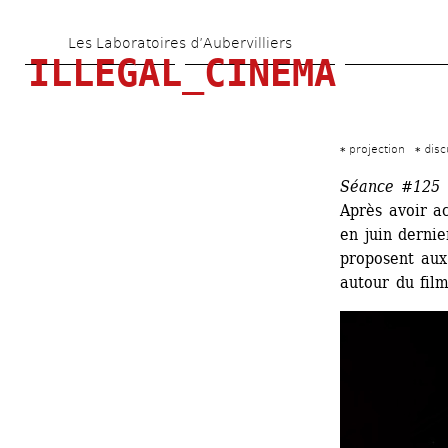
Aller 
Les Laboratoires d’Aubervilliers
au 
ILLEGAL_CINEMA
contenu 
principal
projection
disc
Séance #125
Après avoir ac
en juin dernier
proposent aux 
autour du fil