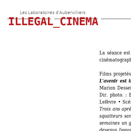
Aller 
Les Laboratoires d’Aubervilliers
au 
ILLEGAL_CINEMA
contenu 
principal
La séance est
cinématograph
Films projetés
L'avenir est 
Marion Dessei
Dir. photo. :
Lefèvre • Scé
Trois ans aprè
squatteurs san
semaines un g
devenus Issou