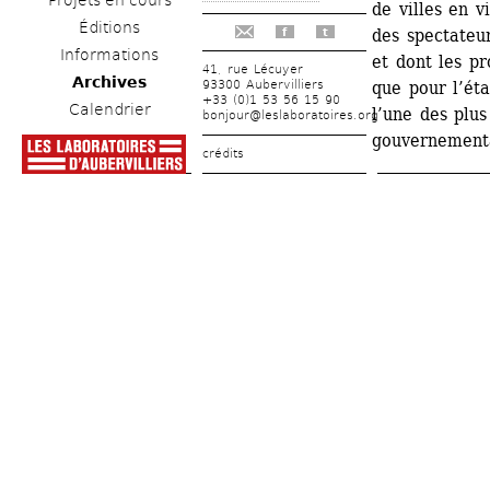
Projets en cours
de villes en vi
Éditions
des spectateur
f
t
Informations
et dont les p
41, rue Lécuyer
Archives
93300 Aubervilliers
que pour l’éta
+33 (0)1 53 56 15 90
Calendrier
l’une des plus
bonjour@leslaboratoires.org
gouvernement
crédits