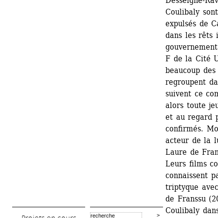
Desseigne-Rav
Coulibaly son
expulsés de Ca
dans les rêts 
gouvernement 
F de la Cité U
beaucoup des s
regroupent da
suivent ce co
alors toute je
et au regard p
confirmés. Mor
acteur de la l
Laure de Fran
Leurs films c
connaissent p
triptyque avec
de Franssu (2
Coulibaly dan