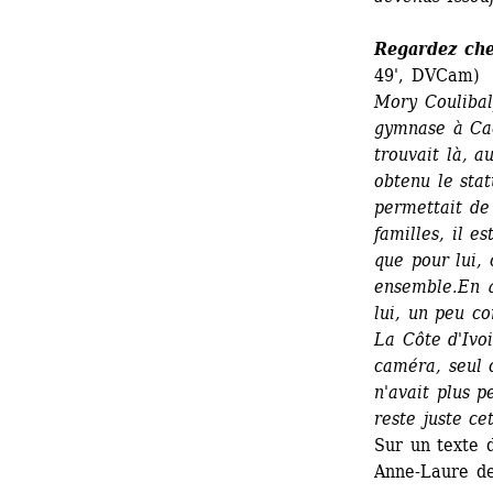
Regardez che
49', DVCam)
Mory Coulibal
gymnase à Cac
trouvait là, a
obtenu le stat
permettait de
familles, il e
que pour lui, c
ensemble.
En q
lui, un peu co
La Côte d'Ivoi
caméra, seul o
n'avait plus pe
reste juste ce
Sur un texte 
Anne-Laure de