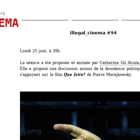
Aller 
au 
ers
EMA
contenu 
principal
illegal_cinema #94
Lundi 25 juin, à 20h:
La séance a été proposée et animée par 
Catherine Gil Alcala
Elle a proposé une discussion autour de la dissidence politiqu
s'appuyant sur le film 
Que faire?
de Pierre Merejkowsky.