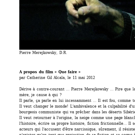
Pierre Merejkowsky, D.R.
A propos du film « Que faire »
par Catherine Gil Alcala, le 11 mai 2012
Dérive à contre-courant ... Pierre Merejkowsky ... Pire que la 
mère, je cause à qui ?
Il parle, ça parle en lui incessamment ... Il est fou, comme t
Il veut changer le monde! L'ambivalence et la culpabilité d'un 
bourgeois communiste qui va prêcher dans les déserts Sibéri
Il veut retourner à l'origine, la neige comme une page blanch
l'histoire, écrire sa propre histoire, fiction frictionnelle... Il 
acteurs qui l'accusent d'être narcissique, sûrement, il résiste 
n'exister qu'en tant que projection de sa fiction et se cogne à 