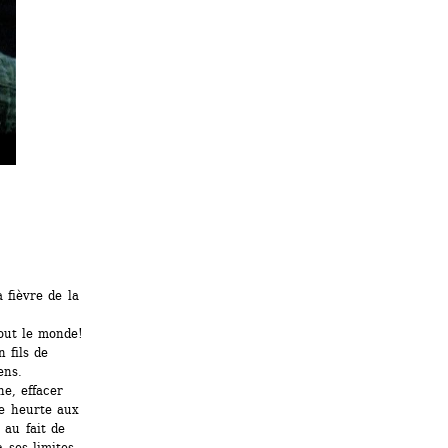
fièvre de la 
out le monde! 
fils de 
ens.
e, effacer 
se heurte aux 
au fait de 
ses limites. 