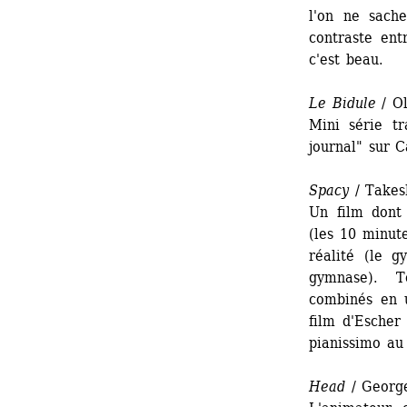
l'on ne sach
contraste en
c'est beau.
Le Bidule
/ Ol
Mini série tr
journal" sur C
Spacy
/ Takes
Un film dont 
(les 10 minute
réalité (le g
gymnase). T
combinés en u
film d'Escher
pianissimo au 
Head
/ George