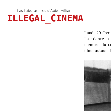
Aller 
Les Laboratoires d’Aubervilliers
au 
ILLEGAL_CINEMA
contenu 
principal
Lundi 20 févr
La séance se
membre du 
c
films autour 