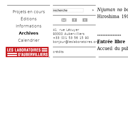
Nijuman no b
Projets en cours
Hiroshima 19
Éditions
f
t
Informations
41, rue Lécuyer
Archives
93300 Aubervilliers
--------------
+33 (0)1 53 56 15 90
Calendrier
Entrée libre
bonjour@leslaboratoires.org
Accueil du pub
crédits