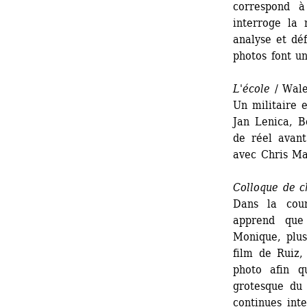
correspond à
interroge la 
analyse et déf
photos font un
L'école
/ Wale
Un militaire e
Jan Lenica, B
de réel avant
avec Chris Ma
Colloque de c
Dans la cou
apprend que
Monique, plus
film de Ruiz,
photo afin q
grotesque du 
continues int