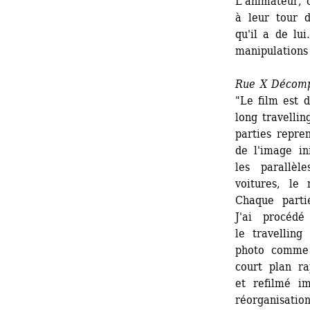
L'animateur, c
à leur tour d
qu'il a de lu
manipulations
Rue X Décomp
"Le film est d
long travelli
parties repre
de l'image in
les parallèl
voitures, le
Chaque partie
J'ai procédé
le travelling
photo comme
court plan r
et refilmé i
réorganisatio