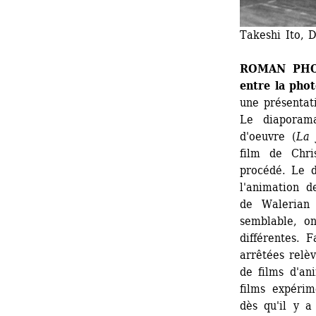
Takeshi Ito, D
ROMAN PHOT
entre la phot
une présentat
Le diaporam
d'oeuvre (
La 
film de Chri
procédé. Le 
l'animation 
de Walerian
semblable, o
différentes. F
arrêtées relè
de films d'ani
films expéri
dès qu'il y a